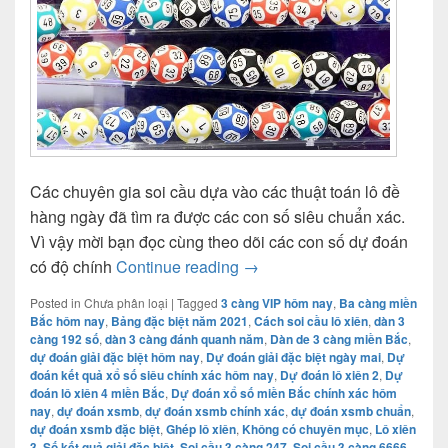
Các chuyên gia soi cầu dựa vào các thuật toán lô đề
hàng ngày đã tìm ra được các con số siêu chuẩn xác.
Vì vậy mời bạn đọc cùng theo dõi các con số dự đoán
dự đoán kết quả xổ số miền 
có độ chính
Continue reading
→
Posted in
Chưa phân loại
|
Tagged
3 càng VIP hôm nay
,
Ba càng miền
Bắc hôm nay
,
Bảng đặc biệt năm 2021
,
Cách soi cầu lô xiên
,
dàn 3
càng 192 số
,
dàn 3 càng đánh quanh năm
,
Dàn de 3 càng miền Bắc
,
dự đoán giải đặc biệt hôm nay
,
Dự đoán giải đặc biệt ngày mai
,
Dự
đoán kết quả xổ số siêu chính xác hôm nay
,
Dự đoán lô xiên 2
,
Dự
đoán lô xiên 4 miền Bắc
,
Dự đoán xổ số miền Bắc chính xác hôm
nay
,
dự đoán xsmb
,
dự đoán xsmb chính xác
,
dự đoán xsmb chuẩn
,
dự đoán xsmb đặc biệt
,
Ghép lô xiên
,
Không có chuyên mục
,
Lô xiên
3
,
Số kết quả giải đặc biệt
,
Soi cầu 3 càng 247
,
Soi cầu 3 càng 6666