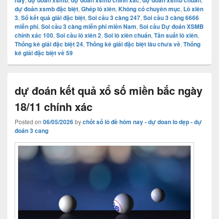
nay
dự đoán xsmb
dự đoán xsmb chính xác
dự đoán xsmb chuẩn
dự đoán xsmb đặc biệt
,
Ghép lô xiên
,
Không có chuyên mục
,
Lô xiên
3
,
Số kết quả giải đặc biệt
,
Soi cầu 3 càng 247
,
Soi cầu 3 càng 6666
miễn phí
,
Soi cầu 3 càng miễn phí miền Nam
,
Soi cầu Dự đoán XSMB
chính xác 100
,
Soi cầu lô xiên 2
,
Soi lô xiên chuẩn
,
Tần suất lô xiên
,
Thống kê giải đặc biệt 24
,
Thống kê giải đặc biệt lâu chưa về
,
Thống
kê giải đặc biệt về 59
dự đoán kết quả xổ số miền bắc ngày
18/11 chính xác
Posted on
06/05/2026
by
chốt số lô đề hôm nay - dự doan lo dẹp - dự
đoán 3 cang