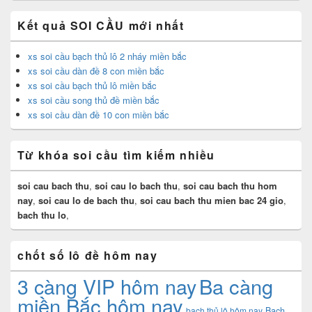
Kết quả SOI CẦU mới nhất
xs soi cầu bạch thủ lô 2 nháy miền bắc
xs soi cầu dàn đề 8 con miền bắc
xs soi cầu bạch thủ lô miền bắc
xs soi cầu song thủ đề miền bắc
xs soi cầu dàn đề 10 con miền bắc
Từ khóa soi cầu tìm kiếm nhiều
soi cau bach thu
,
soi cau lo bach thu
,
soi cau bach thu hom
nay
,
soi cau lo de bach thu
,
soi cau bach thu mien bac 24 gio
,
bach thu lo
,
chốt số lô đề hôm nay
3 càng VIP hôm nay
Ba càng
miền Bắc hôm nay
bạch thủ lô hôm nay
Bạch