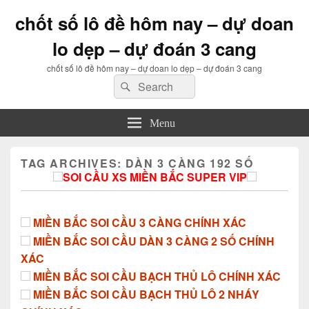
chốt số lô đề hôm nay – dự doan
lo dẹp – dự đoán 3 cang
chốt số lô đề hôm nay – dự doan lo dẹp – dự đoán 3 cang
Search
Search
for:
Menu
TAG ARCHIVES:
DÀN 3 CÀNG 192 SỐ
SOI CẦU XS MIỀN BẮC SUPER VIP
MIỀN BẮC SOI CẦU 3 CÀNG CHÍNH XÁC
MIỀN BẮC SOI CẦU DÀN 3 CÀNG 2 SỐ CHÍNH
XÁC
MIỀN BẮC SOI CẦU BẠCH THỦ LÔ CHÍNH XÁC
MIỀN BẮC SOI CẦU BẠCH THỦ LÔ 2 NHÁY