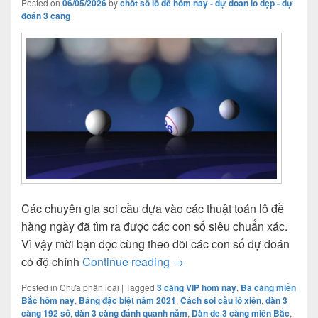
Posted on
06/05/2026
by
chốt số lô đề hôm nay - dự doan lo dẹp - dự
đoán 3 cang
Các chuyên gia soi cầu dựa vào các thuật toán lô đề
hàng ngày đã tìm ra được các con số siêu chuẩn xác.
Vì vậy mời bạn đọc cùng theo dõi các con số dự đoán
dự đoán kết quả xổ số miền 
có độ chính
Continue reading
→
Posted in
Chưa phân loại
|
Tagged
3 càng VIP hôm nay
,
Ba càng miền
Bắc hôm nay
,
Bảng đặc biệt năm 2021
,
Cách soi cầu lô xiên
,
dàn 3
càng 192 số
,
dàn 3 càng đánh quanh năm
,
Dàn de 3 càng miền Bắc
,