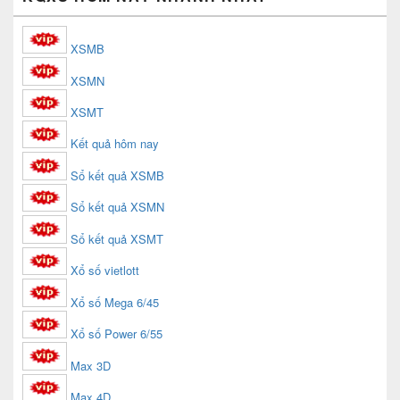
XSMB
XSMN
XSMT
Kết quả hôm nay
Sổ kết quả XSMB
Sổ kết quả XSMN
Sổ kết quả XSMT
Xổ số vietlott
Xổ số Mega 6/45
Xổ số Power 6/55
Max 3D
Max 4D