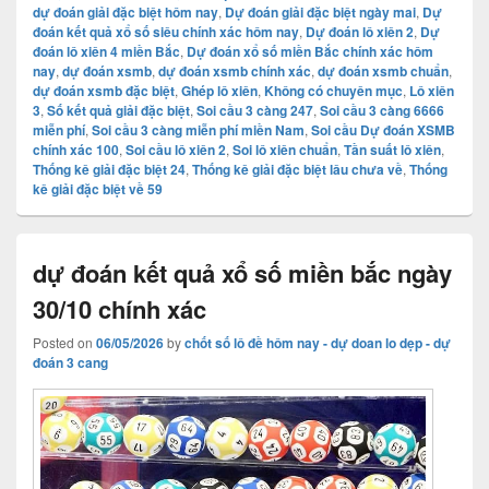
dự đoán giải đặc biệt hôm nay
,
Dự đoán giải đặc biệt ngày mai
,
Dự
đoán kết quả xổ số siêu chính xác hôm nay
,
Dự đoán lô xiên 2
,
Dự
đoán lô xiên 4 miền Bắc
,
Dự đoán xổ số miền Bắc chính xác hôm
nay
,
dự đoán xsmb
,
dự đoán xsmb chính xác
,
dự đoán xsmb chuẩn
,
dự đoán xsmb đặc biệt
,
Ghép lô xiên
,
Không có chuyên mục
,
Lô xiên
3
,
Số kết quả giải đặc biệt
,
Soi cầu 3 càng 247
,
Soi cầu 3 càng 6666
miễn phí
,
Soi cầu 3 càng miễn phí miền Nam
,
Soi cầu Dự đoán XSMB
chính xác 100
,
Soi cầu lô xiên 2
,
Soi lô xiên chuẩn
,
Tần suất lô xiên
,
Thống kê giải đặc biệt 24
,
Thống kê giải đặc biệt lâu chưa về
,
Thống
kê giải đặc biệt về 59
dự đoán kết quả xổ số miền bắc ngày
30/10 chính xác
Posted on
06/05/2026
by
chốt số lô đề hôm nay - dự doan lo dẹp - dự
đoán 3 cang