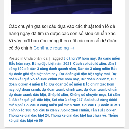
Các chuyên gia soi cầu dựa vào các thuật toán lô đề
hàng ngày đã tìm ra được các con số siêu chuẩn xác.
Vì vậy mời bạn đọc cùng theo dõi các con số dự đoán
dự đoán kết quả xổ số miền 
có độ chính
Continue reading
→
Posted in
Chưa phân loại
|
Tagged
3 càng VIP hôm nay
,
Ba càng miền
Bắc hôm nay
,
Bảng đặc biệt năm 2021
,
Cách soi cầu lô xiên
,
dàn 3
càng 192 số
,
dàn 3 càng đánh quanh năm
,
Dàn de 3 càng miền Bắc
,
dự đoán giải đặc biệt hôm nay
,
Dự đoán giải đặc biệt ngày mai
,
Dự
đoán kết quả xổ số siêu chính xác hôm nay
,
Dự đoán lô xiên 2
,
Dự
đoán lô xiên 4 miền Bắc
,
Dự đoán xổ số miền Bắc chính xác hôm
nay
,
dự đoán xsmb
,
dự đoán xsmb chính xác
,
dự đoán xsmb chuẩn
,
dự đoán xsmb đặc biệt
,
Ghép lô xiên
,
Không có chuyên mục
,
Lô xiên
3
,
Số kết quả giải đặc biệt
,
Soi cầu 3 càng 247
,
Soi cầu 3 càng 6666
miễn phí
,
Soi cầu 3 càng miễn phí miền Nam
,
Soi cầu Dự đoán XSMB
chính xác 100
,
Soi cầu lô xiên 2
,
Soi lô xiên chuẩn
,
Tần suất lô xiên
,
Thống kê giải đặc biệt 24
,
Thống kê giải đặc biệt lâu chưa về
,
Thống
kê giải đặc biệt về 59