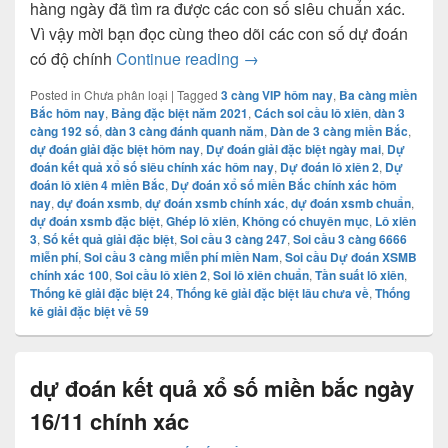
hàng ngày đã tìm ra được các con số siêu chuẩn xác.
Vì vậy mời bạn đọc cùng theo dõi các con số dự đoán
dự đoán kết quả xổ số miền 
có độ chính
Continue reading
→
Posted in
Chưa phân loại
|
Tagged
3 càng VIP hôm nay
,
Ba càng miền
Bắc hôm nay
,
Bảng đặc biệt năm 2021
,
Cách soi cầu lô xiên
,
dàn 3
càng 192 số
,
dàn 3 càng đánh quanh năm
,
Dàn de 3 càng miền Bắc
,
dự đoán giải đặc biệt hôm nay
,
Dự đoán giải đặc biệt ngày mai
,
Dự
đoán kết quả xổ số siêu chính xác hôm nay
,
Dự đoán lô xiên 2
,
Dự
đoán lô xiên 4 miền Bắc
,
Dự đoán xổ số miền Bắc chính xác hôm
nay
,
dự đoán xsmb
,
dự đoán xsmb chính xác
,
dự đoán xsmb chuẩn
,
dự đoán xsmb đặc biệt
,
Ghép lô xiên
,
Không có chuyên mục
,
Lô xiên
3
,
Số kết quả giải đặc biệt
,
Soi cầu 3 càng 247
,
Soi cầu 3 càng 6666
miễn phí
,
Soi cầu 3 càng miễn phí miền Nam
,
Soi cầu Dự đoán XSMB
chính xác 100
,
Soi cầu lô xiên 2
,
Soi lô xiên chuẩn
,
Tần suất lô xiên
,
Thống kê giải đặc biệt 24
,
Thống kê giải đặc biệt lâu chưa về
,
Thống
kê giải đặc biệt về 59
dự đoán kết quả xổ số miền bắc ngày
16/11 chính xác