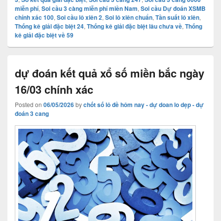
miễn phí
,
Soi cầu 3 càng miễn phí miền Nam
,
Soi cầu Dự đoán XSMB
chính xác 100
,
Soi cầu lô xiên 2
,
Soi lô xiên chuẩn
,
Tần suất lô xiên
,
Thống kê giải đặc biệt 24
,
Thống kê giải đặc biệt lâu chưa về
,
Thống
kê giải đặc biệt về 59
dự đoán kết quả xổ số miền bắc ngày
16/03 chính xác
Posted on
06/05/2026
by
chốt số lô đề hôm nay - dự doan lo dẹp - dự
đoán 3 cang