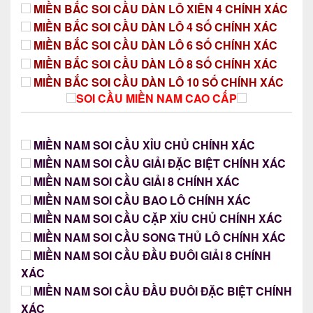
MIỀN BẮC SOI CẦU DÀN LÔ XIÊN 4 CHÍNH XÁC
MIỀN BẮC SOI CẦU DÀN LÔ 4 SỐ CHÍNH XÁC
MIỀN BẮC SOI CẦU DÀN LÔ 6 SỐ CHÍNH XÁC
MIỀN BẮC SOI CẦU DÀN LÔ 8 SỐ CHÍNH XÁC
MIỀN BẮC SOI CẦU DÀN LÔ 10 SỐ CHÍNH XÁC
SOI CẦU MIỀN NAM CAO CẤP
MIỀN NAM SOI CẦU XỈU CHỦ CHÍNH XÁC
MIỀN NAM SOI CẦU GIẢI ĐẶC BIỆT CHÍNH XÁC
MIỀN NAM SOI CẦU GIẢI 8 CHÍNH XÁC
MIỀN NAM SOI CẦU BAO LÔ CHÍNH XÁC
MIỀN NAM SOI CẦU CẶP XỈU CHỦ CHÍNH XÁC
MIỀN NAM SOI CẦU SONG THỦ LÔ CHÍNH XÁC
MIỀN NAM SOI CẦU ĐẦU ĐUÔI GIẢI 8 CHÍNH
XÁC
MIỀN NAM SOI CẦU ĐẦU ĐUÔI ĐẶC BIỆT CHÍNH
XÁC