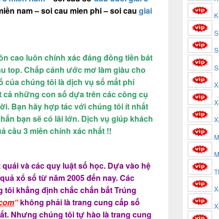
miền nam – soi cau mien phi – soi cau
giai
K
S
S
ôn cao luôn chính xác đáng đồng tiền bát
S
u top. Chắp cánh ước mơ làm giàu cho
 của chúng tôi là dịch vụ số mất phí
X
ất cả những con số dựa trên các công cụ
X
ời. Bạn hãy hợp tác với chúng tôi ít nhất
chắn bạn sẽ có lãi lớn. Dịch vụ giúp khách
X
ả cầu 3 miền chính xác nhất !!
M
M
quái và các quy luật số học. Dựa vào hệ
T
 quả xổ số từ năm 2005 đến nay. Các
 tôi khẳng định chắc chắn bắt Trúng
X
.com
“
không phải là trang cung cấp số
X
ất. Nhưng chúng tôi tự hào là trang cung