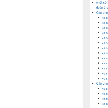
chốt số 
đoán 3 
Cầu chu
xs s
xs s
xs s
xs s
xs s
xs s
xs s
xs s
xs s
xs s
xs s
xs s
xs s
Cầu chu
xs s
xs s
xs s
xs s