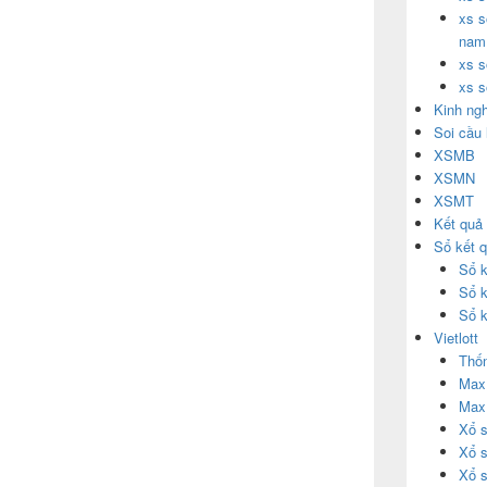
xs s
nam
xs s
xs s
Kinh ng
Soi cầu 
XSMB
XSMN
XSMT
Kết quả
Sổ kết 
Sổ 
Sổ 
Sổ 
Vietlott
Thố
Max
Max
Xổ s
Xổ s
Xổ s