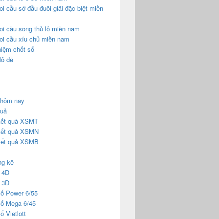
oi cầu sớ đầu đuôi giải đặc biệt miền
oi cầu song thủ lô miền nam
oi cầu xíu chủ miền nam
hiệm chốt số
lô đề
 hôm nay
quả
kết quả XSMT
kết quả XSMN
kết quả XSMB
ng kê
 4D
 3D
ố Power 6/55
ố Mega 6/45
ố Vietlott