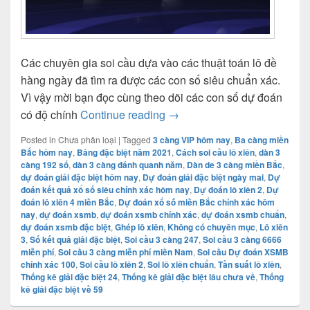
Các chuyên gia soi cầu dựa vào các thuật toán lô đề
hàng ngày đã tìm ra được các con số siêu chuẩn xác.
Vì vậy mời bạn đọc cùng theo dõi các con số dự đoán
dự đoán kết quả xổ số miền 
có độ chính
Continue reading
→
Posted in
Chưa phân loại
|
Tagged
3 càng VIP hôm nay
,
Ba càng miền
Bắc hôm nay
,
Bảng đặc biệt năm 2021
,
Cách soi cầu lô xiên
,
dàn 3
càng 192 số
,
dàn 3 càng đánh quanh năm
,
Dàn de 3 càng miền Bắc
,
dự đoán giải đặc biệt hôm nay
,
Dự đoán giải đặc biệt ngày mai
,
Dự
đoán kết quả xổ số siêu chính xác hôm nay
,
Dự đoán lô xiên 2
,
Dự
đoán lô xiên 4 miền Bắc
,
Dự đoán xổ số miền Bắc chính xác hôm
nay
,
dự đoán xsmb
,
dự đoán xsmb chính xác
,
dự đoán xsmb chuẩn
,
dự đoán xsmb đặc biệt
,
Ghép lô xiên
,
Không có chuyên mục
,
Lô xiên
3
,
Số kết quả giải đặc biệt
,
Soi cầu 3 càng 247
,
Soi cầu 3 càng 6666
miễn phí
,
Soi cầu 3 càng miễn phí miền Nam
,
Soi cầu Dự đoán XSMB
chính xác 100
,
Soi cầu lô xiên 2
,
Soi lô xiên chuẩn
,
Tần suất lô xiên
,
Thống kê giải đặc biệt 24
,
Thống kê giải đặc biệt lâu chưa về
,
Thống
kê giải đặc biệt về 59