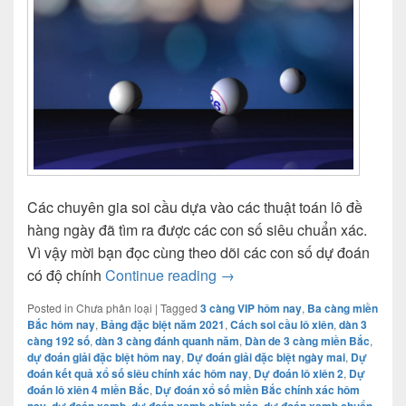
Các chuyên gia soi cầu dựa vào các thuật toán lô đề
hàng ngày đã tìm ra được các con số siêu chuẩn xác.
Vì vậy mời bạn đọc cùng theo dõi các con số dự đoán
dự đoán kết quả xổ số miền 
có độ chính
Continue reading
→
Posted in
Chưa phân loại
|
Tagged
3 càng VIP hôm nay
,
Ba càng miền
Bắc hôm nay
,
Bảng đặc biệt năm 2021
,
Cách soi cầu lô xiên
,
dàn 3
càng 192 số
,
dàn 3 càng đánh quanh năm
,
Dàn de 3 càng miền Bắc
,
dự đoán giải đặc biệt hôm nay
,
Dự đoán giải đặc biệt ngày mai
,
Dự
đoán kết quả xổ số siêu chính xác hôm nay
,
Dự đoán lô xiên 2
,
Dự
đoán lô xiên 4 miền Bắc
,
Dự đoán xổ số miền Bắc chính xác hôm
,
,
,
,