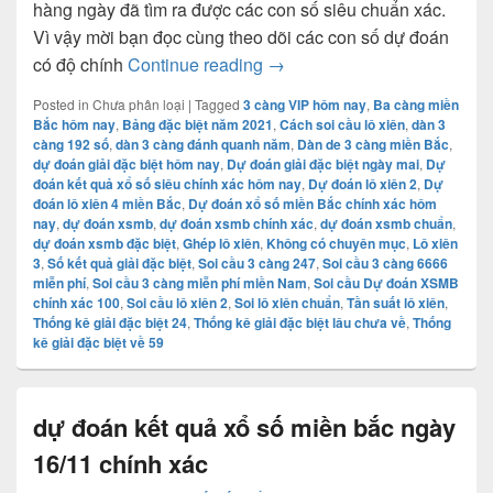
hàng ngày đã tìm ra được các con số siêu chuẩn xác.
Vì vậy mời bạn đọc cùng theo dõi các con số dự đoán
dự đoán kết quả xổ số miền 
có độ chính
Continue reading
→
Posted in
Chưa phân loại
|
Tagged
3 càng VIP hôm nay
,
Ba càng miền
Bắc hôm nay
,
Bảng đặc biệt năm 2021
,
Cách soi cầu lô xiên
,
dàn 3
càng 192 số
,
dàn 3 càng đánh quanh năm
,
Dàn de 3 càng miền Bắc
,
dự đoán giải đặc biệt hôm nay
,
Dự đoán giải đặc biệt ngày mai
,
Dự
đoán kết quả xổ số siêu chính xác hôm nay
,
Dự đoán lô xiên 2
,
Dự
đoán lô xiên 4 miền Bắc
,
Dự đoán xổ số miền Bắc chính xác hôm
nay
,
dự đoán xsmb
,
dự đoán xsmb chính xác
,
dự đoán xsmb chuẩn
,
dự đoán xsmb đặc biệt
,
Ghép lô xiên
,
Không có chuyên mục
,
Lô xiên
3
,
Số kết quả giải đặc biệt
,
Soi cầu 3 càng 247
,
Soi cầu 3 càng 6666
miễn phí
,
Soi cầu 3 càng miễn phí miền Nam
,
Soi cầu Dự đoán XSMB
chính xác 100
,
Soi cầu lô xiên 2
,
Soi lô xiên chuẩn
,
Tần suất lô xiên
,
Thống kê giải đặc biệt 24
,
Thống kê giải đặc biệt lâu chưa về
,
Thống
kê giải đặc biệt về 59
dự đoán kết quả xổ số miền bắc ngày
16/11 chính xác