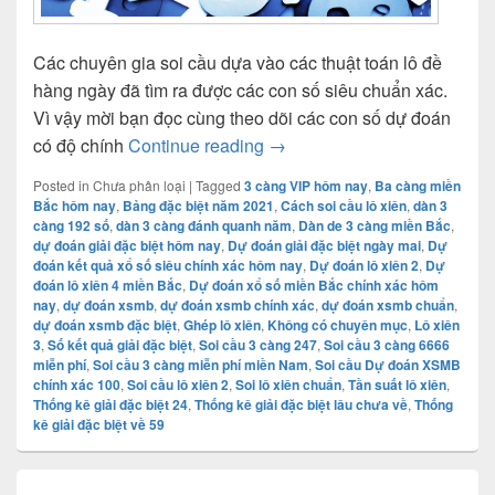
Các chuyên gia soi cầu dựa vào các thuật toán lô đề
hàng ngày đã tìm ra được các con số siêu chuẩn xác.
Vì vậy mời bạn đọc cùng theo dõi các con số dự đoán
dự đoán kết quả xổ số miền 
có độ chính
Continue reading
→
Posted in
Chưa phân loại
|
Tagged
3 càng VIP hôm nay
,
Ba càng miền
Bắc hôm nay
,
Bảng đặc biệt năm 2021
,
Cách soi cầu lô xiên
,
dàn 3
càng 192 số
,
dàn 3 càng đánh quanh năm
,
Dàn de 3 càng miền Bắc
,
dự đoán giải đặc biệt hôm nay
,
Dự đoán giải đặc biệt ngày mai
,
Dự
đoán kết quả xổ số siêu chính xác hôm nay
,
Dự đoán lô xiên 2
,
Dự
đoán lô xiên 4 miền Bắc
,
Dự đoán xổ số miền Bắc chính xác hôm
nay
,
dự đoán xsmb
,
dự đoán xsmb chính xác
,
dự đoán xsmb chuẩn
,
dự đoán xsmb đặc biệt
,
Ghép lô xiên
,
Không có chuyên mục
,
Lô xiên
3
,
Số kết quả giải đặc biệt
,
Soi cầu 3 càng 247
,
Soi cầu 3 càng 6666
miễn phí
,
Soi cầu 3 càng miễn phí miền Nam
,
Soi cầu Dự đoán XSMB
chính xác 100
,
Soi cầu lô xiên 2
,
Soi lô xiên chuẩn
,
Tần suất lô xiên
,
Thống kê giải đặc biệt 24
,
Thống kê giải đặc biệt lâu chưa về
,
Thống
kê giải đặc biệt về 59