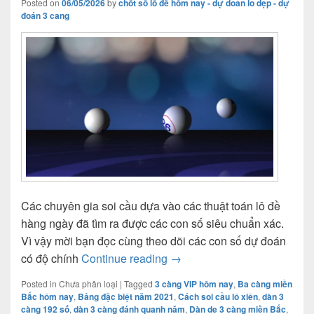
Posted on
06/05/2026
by
chốt số lô đề hôm nay - dự doan lo dẹp - dự
đoán 3 cang
Các chuyên gia soi cầu dựa vào các thuật toán lô đề
hàng ngày đã tìm ra được các con số siêu chuẩn xác.
Vì vậy mời bạn đọc cùng theo dõi các con số dự đoán
dự đoán kết quả xổ số miền 
có độ chính
Continue reading
→
Posted in
Chưa phân loại
|
Tagged
3 càng VIP hôm nay
,
Ba càng miền
Bắc hôm nay
,
Bảng đặc biệt năm 2021
,
Cách soi cầu lô xiên
,
dàn 3
càng 192 số
,
dàn 3 càng đánh quanh năm
,
Dàn de 3 càng miền Bắc
,