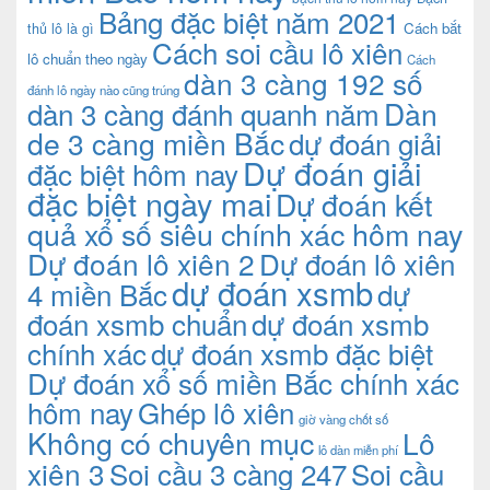
Bảng đặc biệt năm 2021
Cách bắt
thủ lô là gì
Cách soi cầu lô xiên
lô chuẩn theo ngày
Cách
dàn 3 càng 192 số
đánh lô ngày nào cũng trúng
dàn 3 càng đánh quanh năm
Dàn
de 3 càng miền Bắc
dự đoán giải
Dự đoán giải
đặc biệt hôm nay
đặc biệt ngày mai
Dự đoán kết
quả xổ số siêu chính xác hôm nay
Dự đoán lô xiên 2
Dự đoán lô xiên
dự đoán xsmb
4 miền Bắc
dự
đoán xsmb chuẩn
dự đoán xsmb
chính xác
dự đoán xsmb đặc biệt
Dự đoán xổ số miền Bắc chính xác
hôm nay
Ghép lô xiên
giờ vàng chốt số
Không có chuyên mục
Lô
lô dàn miễn phí
xiên 3
Soi cầu 3 càng 247
Soi cầu