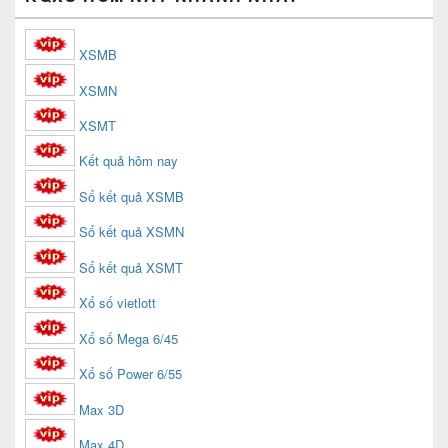
XSMB
XSMN
XSMT
Kết quả hôm nay
Sổ kết quả XSMB
Sổ kết quả XSMN
Sổ kết quả XSMT
Xổ số vietlott
Xổ số Mega 6/45
Xổ số Power 6/55
Max 3D
Max 4D