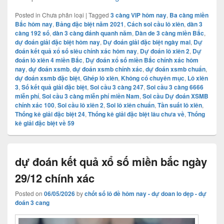
Posted in
Chưa phân loại
|
Tagged
3 càng VIP hôm nay
,
Ba càng miền
Bắc hôm nay
,
Bảng đặc biệt năm 2021
,
Cách soi cầu lô xiên
,
dàn 3
càng 192 số
,
dàn 3 càng đánh quanh năm
,
Dàn de 3 càng miền Bắc
,
dự đoán giải đặc biệt hôm nay
,
Dự đoán giải đặc biệt ngày mai
,
Dự
đoán kết quả xổ số siêu chính xác hôm nay
,
Dự đoán lô xiên 2
,
Dự
đoán lô xiên 4 miền Bắc
,
Dự đoán xổ số miền Bắc chính xác hôm
nay
,
dự đoán xsmb
,
dự đoán xsmb chính xác
,
dự đoán xsmb chuẩn
,
dự đoán xsmb đặc biệt
,
Ghép lô xiên
,
Không có chuyên mục
,
Lô xiên
3
,
Số kết quả giải đặc biệt
,
Soi cầu 3 càng 247
,
Soi cầu 3 càng 6666
miễn phí
,
Soi cầu 3 càng miễn phí miền Nam
,
Soi cầu Dự đoán XSMB
chính xác 100
,
Soi cầu lô xiên 2
,
Soi lô xiên chuẩn
,
Tần suất lô xiên
,
Thống kê giải đặc biệt 24
,
Thống kê giải đặc biệt lâu chưa về
,
Thống
kê giải đặc biệt về 59
dự đoán kết quả xổ số miền bắc ngày
29/12 chính xác
Posted on
06/05/2026
by
chốt số lô đề hôm nay - dự doan lo dẹp - dự
đoán 3 cang