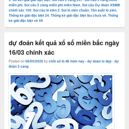
miễn phí
,
Soi cầu 3 càng miễn phí miền Nam
,
Soi cầu Dự đoán XSMB
chính xác 100
,
Soi cầu lô xiên 2
,
Soi lô xiên chuẩn
,
Tần suất lô xiên
,
Thống kê giải đặc biệt 24
,
Thống kê giải đặc biệt lâu chưa về
,
Thống
kê giải đặc biệt về 59
dự đoán kết quả xổ số miền bắc ngày
16/03 chính xác
Posted on
06/05/2026
by
chốt số lô đề hôm nay - dự doan lo dẹp - dự
đoán 3 cang