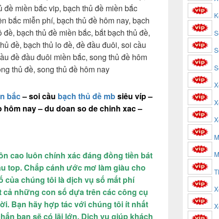
ủ đề miền bắc vip, bạch thủ đề miền bắc
K
ền bắc miễn phí, bạch thủ đề hôm nay, bạch
 đề, bạch thủ đề miền bắc, bắt bạch thủ đề,
S
hủ đề, bạch thủ lo đề, đề đầu đuôi, soi cầu
S
 cầu đề đầu đuôi miền bắc, song thủ đề hôm
S
song thủ đề, song thủ đề hôm nay
X
ền bắc
– soi cầu
bạch thủ đề mb
siêu víp –
X
p hôm nay – du doan so de chinh xac –
X
M
ôn cao luôn chính xác đáng đồng tiền bát
M
u top. Chắp cánh ước mơ làm giàu cho
T
 của chúng tôi là dịch vụ số mất phí
X
ất cả những con số dựa trên các công cụ
ời. Bạn hãy hợp tác với chúng tôi ít nhất
X
chắn bạn sẽ có lãi lớn. Dịch vụ giúp khách