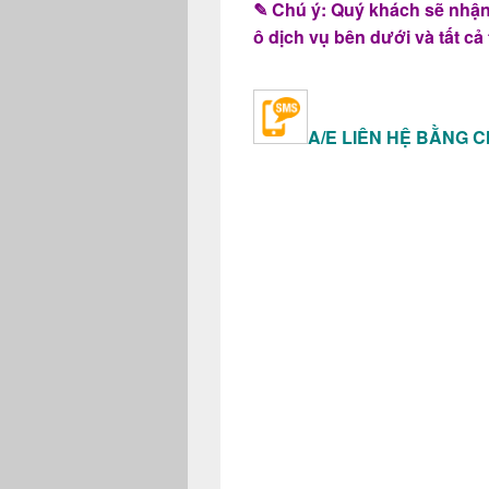
✎ Chú ý: Quý khách sẽ nhận 
ô dịch vụ bên dưới và tất cả
A/E LIÊN HỆ BẰNG C