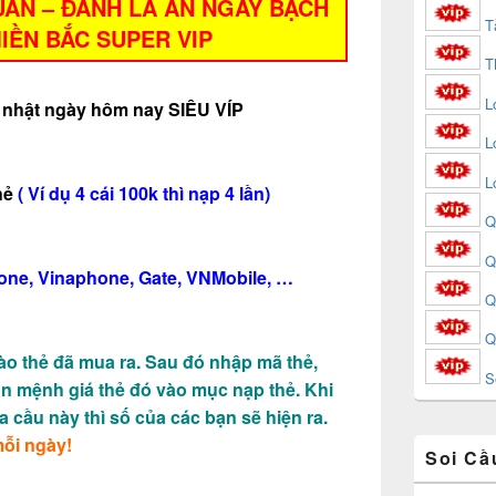
UẨN – ĐÁNH LÀ ĂN NGAY BẠCH
T
IỀN BẮC SUPER VIP
T
L
nhật ngày hôm nay SIÊU VÍP
L
L
hẻ
( Ví dụ 4 cái 100k thì nạp 4 lần)
Q
Q
hone, Vinaphone, Gate, VNMobile, …
Q
Q
o thẻ đã mua ra. Sau đó nhập mã thẻ,
S
ọn mệnh giá thẻ đó vào mục nạp thẻ. Khi
 cầu này thì số của các bạn sẽ hiện ra.
ỗi ngày!
Soi Cầ