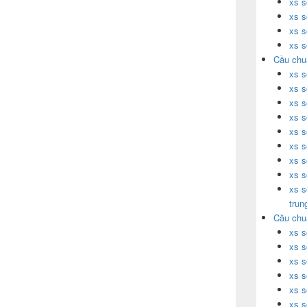
xs s
xs s
xs s
xs s
Cầu chu
xs s
xs s
xs s
xs s
xs s
xs s
xs s
xs s
xs s
trun
Cầu chu
xs s
xs s
xs s
xs s
xs s
xs s