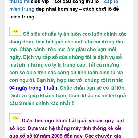
thủ lô mt
siêu víp – soi cầu song thủ lô –
cap lo
mien trung
dep nhat hom nay – cách chơi lô đề
miền trung
Số siêu chuẩn tỷ ăn luôn cao luôn chính xác
đáng đồng tiền bát gạo cho anh chị em đứng đầu
top. Chắp cánh ước mơ làm giàu cho bạn mỗi
ngày. Dịch vụ cấp số của chúng tôi là dịch vụ số
mất phí nhưng có tỷ lệ trúng cao. Tất cả những
con số dựa trên các công cụ tính toán điện tử và
con người. Bạn hãy hợp tác với chúng tôi ít nhất
04 ngày trong 1 tuần
. Chắc chắn bạn sẽ có lãi lớn.
Dịch vụ giúp khách hàng tham khảo số về kết quả
cầu 3 miền chính xác nhất !!
Dựa theo ngũ hành bát quái và các quy luật
số học. Dựa vào hệ thống máy tính thống kê kết
quả xổ số từ năm 2005 đến nay. Các chuyên gia