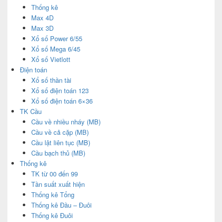
Thống kê
Max 4D
Max 3D
Xổ số Power 6/55
Xổ số Mega 6/45
Xổ số Vietlott
Điện toán
Xổ số thần tài
Xổ số điện toán 123
Xổ số điện toán 6×36
TK Cầu
Cầu về nhiều nháy (MB)
Cầu về cả cặp (MB)
Cầu lật liên tục (MB)
Cầu bạch thủ (MB)
Thống kê
TK từ 00 đến 99
Tần suất xuất hiện
Thống kê Tổng
Thống kê Đầu – Đuôi
Thống kê Đuôi