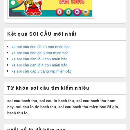
Kết quả SOI CẦU mới nhất
xs soi cầu dàn đề 10 con miền bắc
xs soi cầu dàn đề 6 con miền bắc
xs soi cầu dàn lô 8 con miền bắc
xs soi cầu dàn lô 4 con miền bắc
xs soi cầu cặp 3 càng víp miền bắc
Từ khóa soi cầu tìm kiếm nhiều
soi cau bach thu
,
soi cau lo bach thu
,
soi cau bach thu hom
nay
,
soi cau lo de bach thu
,
soi cau bach thu mien bac 24 gio
,
bach thu lo
,
chốt số lô đề hôm nay