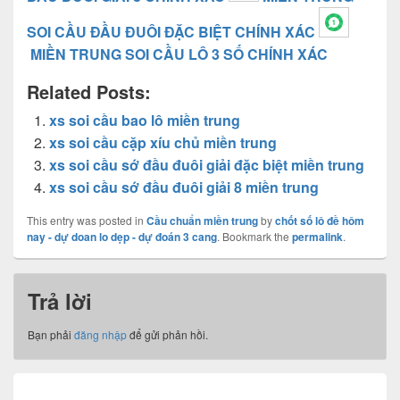
SOI CẦU ĐẦU ĐUÔI ĐẶC BIỆT CHÍNH XÁC
MIỀN TRUNG SOI CẦU LÔ 3 SỐ CHÍNH XÁC
Related Posts:
xs soi cầu bao lô miền trung
xs soi cầu cặp xíu chủ miền trung
xs soi cầu sớ đầu đuôi giải đặc biệt miền trung
xs soi cầu sớ đầu đuôi giải 8 miền trung
This entry was posted in
Cầu chuẩn miền trung
by
chốt số lô đề hôm
nay - dự doan lo dẹp - dự đoán 3 cang
. Bookmark the
permalink
.
Trả lời
Bạn phải
đăng nhập
để gửi phản hồi.
Điều