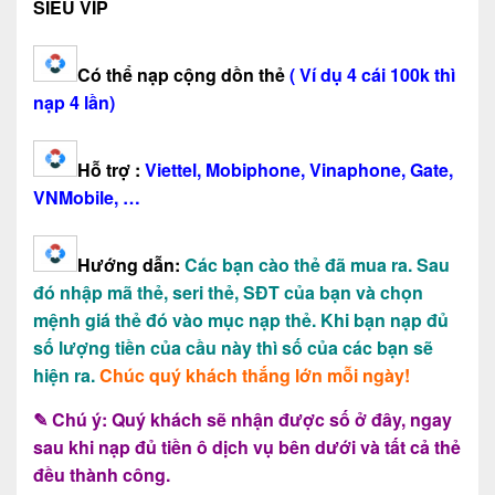
SIÊU VÍP
Có thể nạp cộng dồn thẻ
( Ví dụ 4 cái 100k thì
nạp 4 lần)
Hỗ trợ :
Viettel, Mobiphone, Vinaphone, Gate,
VNMobile, …
Hướng dẫn:
Các bạn cào thẻ đã mua ra. Sau
đó nhập mã thẻ, seri thẻ, SĐT của bạn và chọn
mệnh giá thẻ đó vào mục nạp thẻ. Khi bạn nạp đủ
số lượng tiền của cầu này thì số của các bạn sẽ
hiện ra.
Chúc quý khách thắng lớn mỗi ngày!
✎ Chú ý: Quý khách sẽ nhận được số ở đây, ngay
sau khi nạp đủ tiền ô dịch vụ bên dưới và tất cả thẻ
đều thành công.