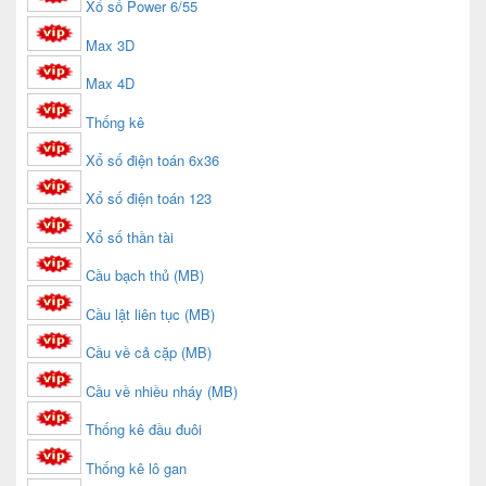
Xổ số Power 6/55
Max 3D
Max 4D
Thống kê
Xổ số điện toán 6x36
Xổ số điện toán 123
Xổ số thần tài
Cầu bạch thủ (MB)
Cầu lật liên tục (MB)
Cầu về cả cặp (MB)
Cầu về nhiều nháy (MB)
Thống kê đầu đuôi
Thống kê lô gan