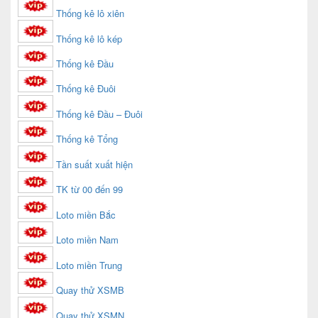
Thống kê lô xiên
Thống kê lô kép
Thống kê Đầu
Thống kê Đuôi
Thống kê Đầu – Đuôi
Thống kê Tổng
Tần suất xuất hiện
TK từ 00 đến 99
Loto miền Bắc
Loto miền Nam
Loto miền Trung
Quay thử XSMB
Quay thử XSMN