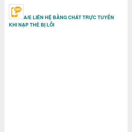
A/E LIÊN HỆ BẰNG CHÁT TRỰC TUYẾN
KHI NẠP THẺ BỊ LỖI