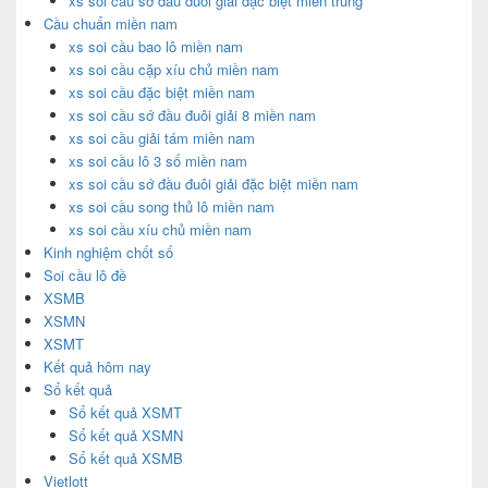
xs soi cầu sớ đầu đuôi giải đặc biệt miền trung
Cầu chuẩn miền nam
xs soi cầu bao lô miền nam
xs soi cầu cặp xíu chủ miền nam
xs soi cầu đặc biệt miền nam
xs soi cầu sớ đầu đuôi giải 8 miền nam
xs soi cầu giải tám miền nam
xs soi cầu lô 3 số miền nam
xs soi cầu sớ đầu đuôi giải đặc biệt miền nam
xs soi cầu song thủ lô miền nam
xs soi cầu xíu chủ miền nam
Kinh nghiệm chốt số
Soi cầu lô đề
XSMB
XSMN
XSMT
Kết quả hôm nay
Sổ kết quả
Sổ kết quả XSMT
Sổ kết quả XSMN
Sổ kết quả XSMB
Vietlott