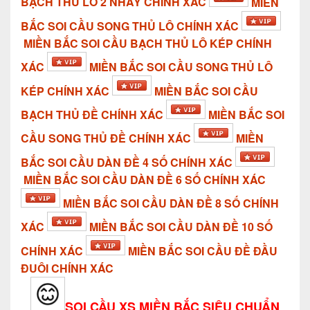
BẠCH THỦ LÔ 2 NHÁY CHÍNH XÁC
MIỀN
BẮC SOI CẦU SONG THỦ LÔ CHÍNH XÁC
MIỀN BẮC SOI CẦU BẠCH THỦ LÔ KÉP CHÍNH
XÁC
MIỀN BẮC SOI CẦU SONG THỦ LÔ
KÉP CHÍNH XÁC
MIỀN BẮC SOI CẦU
BẠCH THỦ ĐỀ CHÍNH XÁC
MIỀN BẮC SOI
CẦU SONG THỦ ĐỀ CHÍNH XÁC
MIỀN
BẮC SOI CẦU DÀN ĐỀ 4 SỐ CHÍNH XÁC
MIỀN BẮC SOI CẦU DÀN ĐỀ 6 SỐ CHÍNH XÁC
MIỀN BẮC SOI CẦU DÀN ĐỀ 8 SỐ CHÍNH
XÁC
MIỀN BẮC SOI CẦU DÀN ĐỀ 10 SỐ
CHÍNH XÁC
MIỀN BẮC SOI CẦU ĐỀ ĐẦU
ĐUÔI CHÍNH XÁC
SOI CẦU XS MIỀN BẮC SIÊU CHUẨN