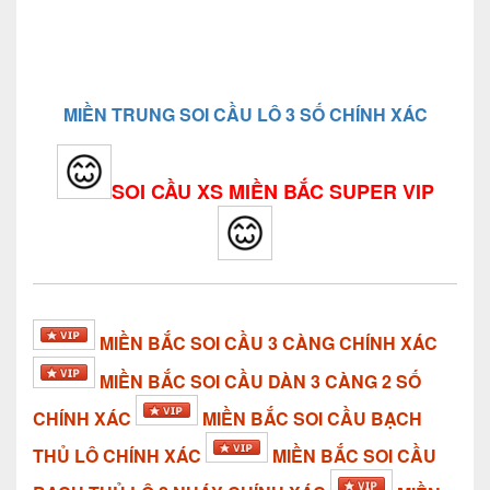
MIỀN TRUNG SOI CẦU LÔ 3 SỐ CHÍNH XÁC
SOI CẦU XS MIỀN BẮC SUPER VIP
MIỀN BẮC SOI CẦU 3 CÀNG CHÍNH XÁC
MIỀN BẮC SOI CẦU DÀN 3 CÀNG 2 SỐ
CHÍNH XÁC
MIỀN BẮC SOI CẦU BẠCH
THỦ LÔ CHÍNH XÁC
MIỀN BẮC SOI CẦU