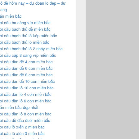
lô đề hôm nay – dự doan lo dẹp – dự
cang
ẩn miền bắc
oi cầu ba càng víp miền bắc
oi cầu bạch thủ đề miền bắc
oi cầu bạch thủ lô kép miền bắc
oi cầu bạch thủ lô miền bắc
oi cầu bạch thủ lô 2 nháy miền bắc
oi cầu cặp 3 càng víp miền bắc
oi cầu dàn đề 4 con miền bắc
oi cầu dàn đề 6 con miền bắc
oi cầu dàn đề 8 con miền bắc
oi cầu dàn đề 10 con miền bắc
oi cầu dàn lô 10 con miền bắc
oi cầu dàn lô 4 con miền bắc
oi cầu dàn lô 6 con miền bắc
ẩn miền bắc đẹp nhất
oi cầu dàn lô 8 con miền bắc
oi cầu đề đầu đuôi miền bắc
oi cầu lô xiên 2 miền bắc
oi cầu lô xiên 3 miền bắc