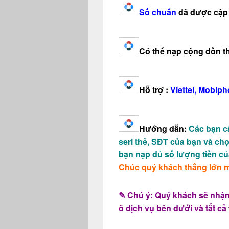
Số chuẩn
đã được cập 
Có thể nạp cộng dồn t
Hỗ trợ :
Viettel, Mobip
Hướng dẫn:
Các bạn cà
seri thẻ, SĐT của bạn và ch
bạn nạp đủ số lượng tiền của
Chúc quý khách thắng lớn m
✎ Chú ý: Quý khách sẽ nhận 
ô dịch vụ bên dưới và tất cả