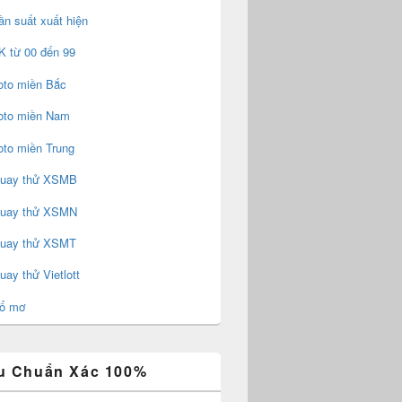
ần suất xuất hiện
K từ 00 đến 99
oto miền Bắc
oto miền Nam
oto miền Trung
uay thử XSMB
uay thử XSMN
uay thử XSMT
uay thử Vietlott
ổ mơ
u Chuẩn Xác 100%