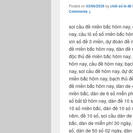
Posted on
03/06/2026
by
chốt số lô đề
Comments ↓
soi cầu đề miền bắc hôm nay,
nay, cầu lô xổ số miền bắc hô
xin số đề 3 miền, dự đoán đề 
đề miền bắc hôm nay, dàn đề 
độc thủ đề miền bắc hôm nay, 
hôm nay, cầu đề hôm nay, bạc
nay, soi cầu đề hôm nay, dự đ
miền bắc hôm nay, bạch thủ đ
đề miền bắc hôm nay, dàn de 4
miền bắc, dàn de 6 số miễn ph
số bất tử hôm nay, dàn đề 10 
10 số miền bắc, dàn đề 10 số
năm, đề 10 số, soi cầu dàn de 
bắc, dàn de miễn phí 30 ngày,
số, dàn de 50 số 02 ngày, dàn 