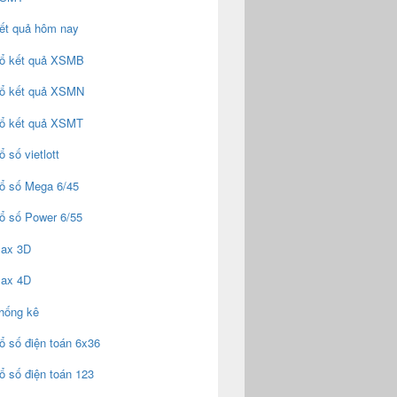
ết quả hôm nay
ổ kết quả XSMB
ổ kết quả XSMN
ổ kết quả XSMT
ổ số vietlott
ổ số Mega 6/45
ổ số Power 6/55
ax 3D
ax 4D
hống kê
ổ số điện toán 6x36
ổ số điện toán 123