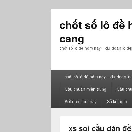
chốt số lô đề
cang
chốt số lô đề hôm nay – dự doan lo d
Primary
chốt số lô đề hôm nay – dự doan lo
menu
Cầu chuẩn miền trung
Cầu ch
Kết quả hôm nay
Sổ kết quả
xs soi cầu dàn đề