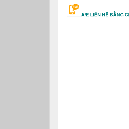
A/E LIÊN HỆ BẰNG C