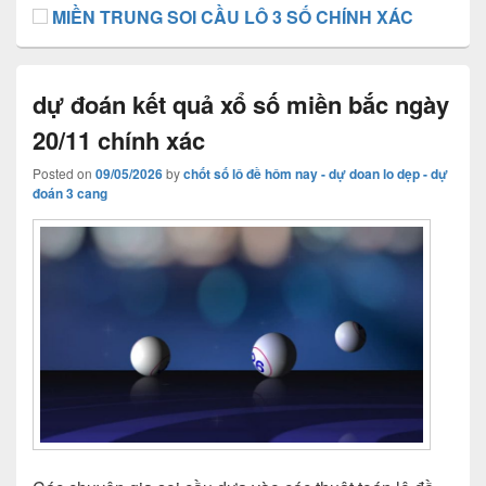
MIỀN TRUNG SOI CẦU LÔ 3 SỐ CHÍNH XÁC
dự đoán kết quả xổ số miền bắc ngày
20/11 chính xác
Posted on
09/05/2026
by
chốt số lô đề hôm nay - dự doan lo dẹp - dự
đoán 3 cang