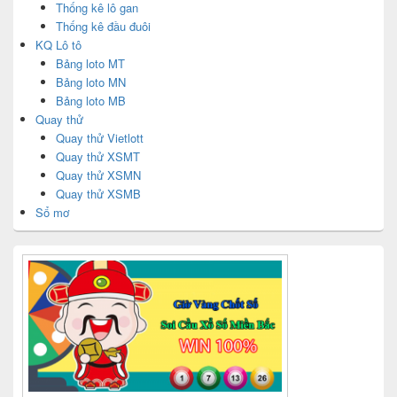
Thống kê lô gan
Thống kê đầu đuôi
KQ Lô tô
Bảng loto MT
Bảng loto MN
Bảng loto MB
Quay thử
Quay thử Vietlott
Quay thử XSMT
Quay thử XSMN
Quay thử XSMB
Sổ mơ