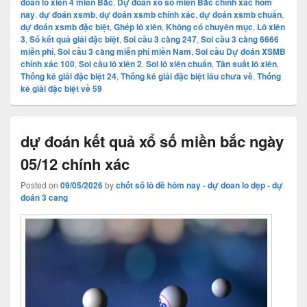
đoán lô xiên 4 miền Bắc
,
Dự đoán xổ số miền Bắc chính xác hôm
nay
,
dự đoán xsmb
,
dự đoán xsmb chính xác
,
dự đoán xsmb chuẩn
,
dự đoán xsmb đặc biệt
,
Ghép lô xiên
,
Không có chuyên mục
,
Lô xiên
3
,
Số kết quả giải đặc biệt
,
Soi cầu 3 càng 247
,
Soi cầu 3 càng 6666
miễn phí
,
Soi cầu 3 càng miễn phí miền Nam
,
Soi cầu Dự đoán XSMB
chính xác 100
,
Soi cầu lô xiên 2
,
Soi lô xiên chuẩn
,
Tần suất lô xiên
,
Thống kê giải đặc biệt 24
,
Thống kê giải đặc biệt lâu chưa về
,
Thống
kê giải đặc biệt về 59
dự đoán kết quả xổ số miền bắc ngày
05/12 chính xác
Posted on
09/05/2026
by
chốt số lô đề hôm nay - dự doan lo dẹp - dự
đoán 3 cang