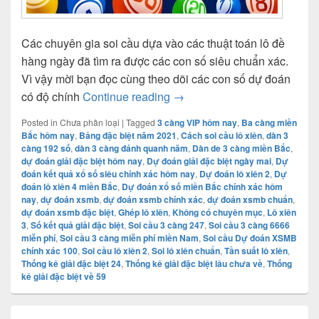
Các chuyên gia soi cầu dựa vào các thuật toán lô đề
hàng ngày đã tìm ra được các con số siêu chuẩn xác.
Vì vậy mời bạn đọc cùng theo dõi các con số dự đoán
dự đoán kết quả xổ số miền 
có độ chính
Continue reading
→
Posted in
Chưa phân loại
|
Tagged
3 càng VIP hôm nay
,
Ba càng miền
Bắc hôm nay
,
Bảng đặc biệt năm 2021
,
Cách soi cầu lô xiên
,
dàn 3
càng 192 số
,
dàn 3 càng đánh quanh năm
,
Dàn de 3 càng miền Bắc
,
dự đoán giải đặc biệt hôm nay
,
Dự đoán giải đặc biệt ngày mai
,
Dự
đoán kết quả xổ số siêu chính xác hôm nay
,
Dự đoán lô xiên 2
,
Dự
đoán lô xiên 4 miền Bắc
,
Dự đoán xổ số miền Bắc chính xác hôm
nay
,
dự đoán xsmb
,
dự đoán xsmb chính xác
,
dự đoán xsmb chuẩn
,
dự đoán xsmb đặc biệt
,
Ghép lô xiên
,
Không có chuyên mục
,
Lô xiên
3
,
Số kết quả giải đặc biệt
,
Soi cầu 3 càng 247
,
Soi cầu 3 càng 6666
miễn phí
,
Soi cầu 3 càng miễn phí miền Nam
,
Soi cầu Dự đoán XSMB
chính xác 100
,
Soi cầu lô xiên 2
,
Soi lô xiên chuẩn
,
Tần suất lô xiên
,
Thống kê giải đặc biệt 24
,
Thống kê giải đặc biệt lâu chưa về
,
Thống
kê giải đặc biệt về 59