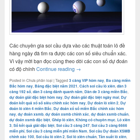
Các chuyên gia soi cầu dựa vào các thuật toán lô đề
hàng ngày đã tìm ra được các con số siêu chuẩn xác.
Vì vậy mời bạn đọc cùng theo dõi các con số dự đoán
dự đoán kết quả xổ số miền 
có độ chính
Continue reading
→
Posted in
Chưa phân loại
|
Tagged
3 càng VIP hôm nay
,
Ba càng miền
Bắc hôm nay
,
Bảng đặc biệt năm 2021
,
Cách soi cầu lô xiên
,
dàn 3
càng 192 số
,
dàn 3 càng đánh quanh năm
,
Dàn de 3 càng miền Bắc
,
dự đoán giải đặc biệt hôm nay
,
Dự đoán giải đặc biệt ngày mai
,
Dự
đoán kết quả xổ số siêu chính xác hôm nay
,
Dự đoán lô xiên 2
,
Dự
đoán lô xiên 4 miền Bắc
,
Dự đoán xổ số miền Bắc chính xác hôm
nay
,
dự đoán xsmb
,
dự đoán xsmb chính xác
,
dự đoán xsmb chuẩn
,
dự đoán xsmb đặc biệt
,
Ghép lô xiên
,
Không có chuyên mục
,
Lô xiên
3
,
Số kết quả giải đặc biệt
,
Soi cầu 3 càng 247
,
Soi cầu 3 càng 6666
miễn phí
,
Soi cầu 3 càng miễn phí miền Nam
,
Soi cầu Dự đoán XSMB
chính xác 100
,
Soi cầu lô xiên 2
,
Soi lô xiên chuẩn
,
Tần suất lô xiên
,