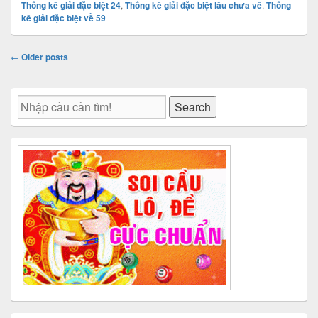
Thống kê giải đặc biệt 24
,
Thống kê giải đặc biệt lâu chưa về
,
Thống
kê giải đặc biệt về 59
Post
←
Older posts
navigation
Primary
Search
Sidebar
Widget
Area