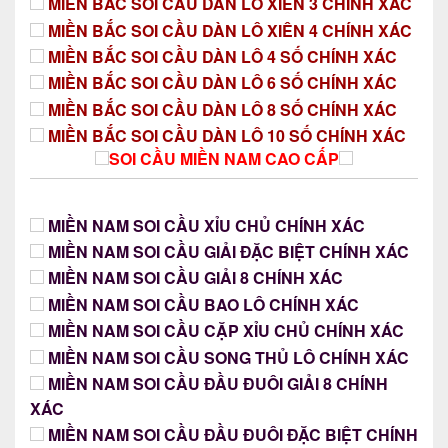
MIỀN BẮC SOI CẦU DÀN LÔ XIÊN 3 CHÍNH XÁC
MIỀN BẮC SOI CẦU DÀN LÔ XIÊN 4 CHÍNH XÁC
MIỀN BẮC SOI CẦU DÀN LÔ 4 SỐ CHÍNH XÁC
MIỀN BẮC SOI CẦU DÀN LÔ 6 SỐ CHÍNH XÁC
MIỀN BẮC SOI CẦU DÀN LÔ 8 SỐ CHÍNH XÁC
MIỀN BẮC SOI CẦU DÀN LÔ 10 SỐ CHÍNH XÁC
SOI CẦU MIỀN NAM CAO CẤP
MIỀN NAM SOI CẦU XỈU CHỦ CHÍNH XÁC
MIỀN NAM SOI CẦU GIẢI ĐẶC BIỆT CHÍNH XÁC
MIỀN NAM SOI CẦU GIẢI 8 CHÍNH XÁC
MIỀN NAM SOI CẦU BAO LÔ CHÍNH XÁC
MIỀN NAM SOI CẦU CẶP XỈU CHỦ CHÍNH XÁC
MIỀN NAM SOI CẦU SONG THỦ LÔ CHÍNH XÁC
MIỀN NAM SOI CẦU ĐẦU ĐUÔI GIẢI 8 CHÍNH
XÁC
MIỀN NAM SOI CẦU ĐẦU ĐUÔI ĐẶC BIỆT CHÍNH