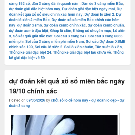
càng 192 số
,
dàn 3 càng đánh quanh năm
,
Dàn de 3 càng miền Bắc
,
dự đoán giải đặc biệt hôm nay
,
Dự đoán giải đặc biệt ngày mai
,
Dự
đoán kết quả xổ số siêu chính xác hôm nay
,
Dự đoán lô xiên 2
,
Dự
đoán lô xiên 4 miền Bắc
,
Dự đoán xổ số miền Bắc chính xác hôm
nay
,
dự đoán xsmb
,
dự đoán xsmb chính xác
,
dự đoán xsmb chuẩn
,
dự đoán xsmb đặc biệt
,
Ghép lô xiên
,
Không có chuyên mục
,
Lô xiên
3
,
Số kết quả giải đặc biệt
,
Soi cầu 3 càng 247
,
Soi cầu 3 càng 6666
miễn phí
,
Soi cầu 3 càng miễn phí miền Nam
,
Soi cầu Dự đoán XSMB
chính xác 100
,
Soi cầu lô xiên 2
,
Soi lô xiên chuẩn
,
Tần suất lô xiên
,
Thống kê giải đặc biệt 24
,
Thống kê giải đặc biệt lâu chưa về
,
Thống
kê giải đặc biệt về 59
dự đoán kết quả xổ số miền bắc ngày
19/10 chính xác
Posted on
09/05/2026
by
chốt số lô đề hôm nay - dự doan lo dẹp - dự
đoán 3 cang