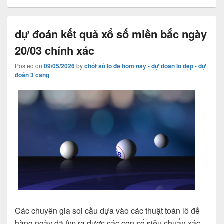
dự đoán kết quả xổ số miền bắc ngày
20/03 chính xác
Posted on
09/05/2026
by
chốt số lô đề hôm nay - dự doan lo dẹp - dự
đoán 3 cang
Các chuyên gia soi cầu dựa vào các thuật toán lô đề
hàng ngày đã tìm ra được các con số siêu chuẩn xác.