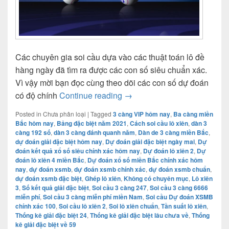
Các chuyên gia soi cầu dựa vào các thuật toán lô đề
hàng ngày đã tìm ra được các con số siêu chuẩn xác.
Vì vậy mời bạn đọc cùng theo dõi các con số dự đoán
dự đoán kết quả xổ số miền 
có độ chính
Continue reading
→
Posted in
Chưa phân loại
|
Tagged
3 càng VIP hôm nay
,
Ba càng miền
Bắc hôm nay
,
Bảng đặc biệt năm 2021
,
Cách soi cầu lô xiên
,
dàn 3
càng 192 số
,
dàn 3 càng đánh quanh năm
,
Dàn de 3 càng miền Bắc
,
dự đoán giải đặc biệt hôm nay
,
Dự đoán giải đặc biệt ngày mai
,
Dự
đoán kết quả xổ số siêu chính xác hôm nay
,
Dự đoán lô xiên 2
,
Dự
đoán lô xiên 4 miền Bắc
,
Dự đoán xổ số miền Bắc chính xác hôm
nay
,
dự đoán xsmb
,
dự đoán xsmb chính xác
,
dự đoán xsmb chuẩn
,
dự đoán xsmb đặc biệt
,
Ghép lô xiên
,
Không có chuyên mục
,
Lô xiên
3
,
Số kết quả giải đặc biệt
,
Soi cầu 3 càng 247
,
Soi cầu 3 càng 6666
miễn phí
,
Soi cầu 3 càng miễn phí miền Nam
,
Soi cầu Dự đoán XSMB
chính xác 100
,
Soi cầu lô xiên 2
,
Soi lô xiên chuẩn
,
Tần suất lô xiên
,
Thống kê giải đặc biệt 24
,
Thống kê giải đặc biệt lâu chưa về
,
Thống
kê giải đặc biệt về 59