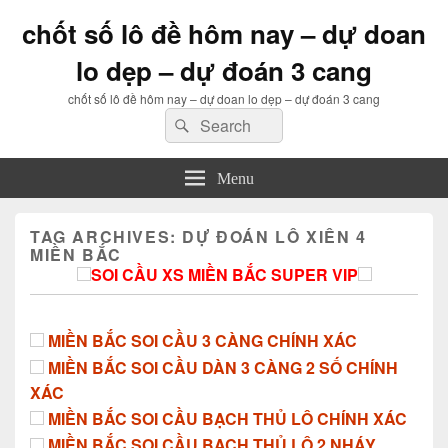
chốt số lô đề hôm nay – dự doan
lo dẹp – dự đoán 3 cang
chốt số lô đề hôm nay – dự doan lo dẹp – dự đoán 3 cang
Search
Search
for:
Menu
TAG ARCHIVES:
DỰ ĐOÁN LÔ XIÊN 4
MIỀN BẮC
SOI CẦU XS MIỀN BẮC SUPER VIP
MIỀN BẮC SOI CẦU 3 CÀNG CHÍNH XÁC
MIỀN BẮC SOI CẦU DÀN 3 CÀNG 2 SỐ CHÍNH
XÁC
MIỀN BẮC SOI CẦU BẠCH THỦ LÔ CHÍNH XÁC
MIỀN BẮC SOI CẦU BẠCH THỦ LÔ 2 NHÁY