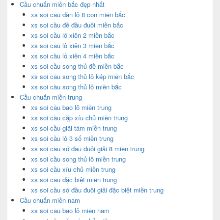
Cầu chuẩn miền bắc đẹp nhất
xs soi cầu dàn lô 8 con miền bắc
xs soi cầu đề đầu đuôi miền bắc
xs soi cầu lô xiên 2 miền bắc
xs soi cầu lô xiên 3 miền bắc
xs soi cầu lô xiên 4 miền bắc
xs soi cầu song thủ đề miền bắc
xs soi cầu song thủ lô kép miền bắc
xs soi cầu song thủ lô miền bắc
Cầu chuẩn miền trung
xs soi cầu bao lô miền trung
xs soi cầu cặp xíu chủ miền trung
xs soi cầu giải tám miền trung
xs soi cầu lô 3 số miền trung
xs soi cầu sớ đầu đuôi giải 8 miền trung
xs soi cầu song thủ lô miền trung
xs soi cầu xíu chủ miền trung
xs soi cầu đặc biệt miền trung
xs soi cầu sớ đầu đuôi giải đặc biệt miền trung
Cầu chuẩn miền nam
xs soi cầu bao lô miền nam