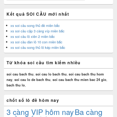
Kết quả SOI CẦU mới nhất
xs soi cầu song thủ đề miền bắc
xs soi cầu cặp 3 càng víp miền bắc
xs soi cầu lô xiên 2 miền bắc
xs soi cầu dàn lô 10 con miền bắc
xs soi cầu song thủ lô kép miền bắc
Từ khóa soi cầu tìm kiếm nhiều
soi cau bach thu
,
soi cau lo bach thu
,
soi cau bach thu hom
nay
,
soi cau lo de bach thu
,
soi cau bach thu mien bac 24 gio
,
bach thu lo
,
chốt số lô đề hôm nay
3 càng VIP hôm nay
Ba càng