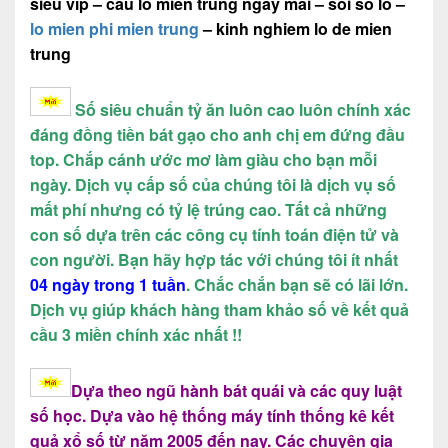
siêu víp – cau lo mien trung ngay mai – soi số lô –
lo mien phi mien trung
– kinh nghiem lo de mien
trung
Số siêu chuẩn tỷ ăn luôn cao luôn chính xác
đáng đồng tiền bát gạo cho anh chị em đứng đầu
top. Chắp cánh ước mơ làm giàu cho bạn mỗi
ngày. Dịch vụ cấp số của chúng tôi là dịch vụ số
mất phí nhưng có tỷ lệ trúng cao. Tất cả những
con số dựa trên các công cụ tính toán điện tử và
con người. Bạn hãy hợp tác với chúng tôi ít nhất
04 ngày trong 1 tuần
. Chắc chắn bạn sẽ có lãi lớn.
Dịch vụ giúp khách hàng tham khảo số về kết quả
cầu 3 miền chính xác nhất !!
Dựa theo ngũ hành bát quái và các quy luật
số học. Dựa vào hệ thống máy tính thống kê kết
quả xổ số từ năm 2005 đến nay. Các chuyên gia