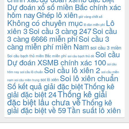
Dự đoán xổ số miền Bắc chính xác
hôm nay
Ghép lô xiên
giờ vàng chốt số
Không có chuyên mục
Lô
lô dàn miễn phí
xiên 3
Soi cầu 3 càng 247
Soi cầu
3 càng 6666 miễn phí
Soi cầu 3
càng miễn phí miền Nam
soi cầu 3 miền
Soi cầu
Soi cầu bạch thủ miền Bắc miễn phí
soi cầu bạch thủ đề
Dự đoán XSMB chính xác 100
soi cầu
Soi cầu lô xiên 2
soi cầu lô chuẩn
soi cầu miền
hôm nay
Soi lô xiên chuẩn
soi lô xiên
nam
soi cầu miền trung
Số kết quả giải đặc biệt
Thống kê
Thống kê giải
giải đặc biệt 24
đặc biệt lâu chưa về
Thống kê
giải đặc biệt về 59
Tần suất lô xiên