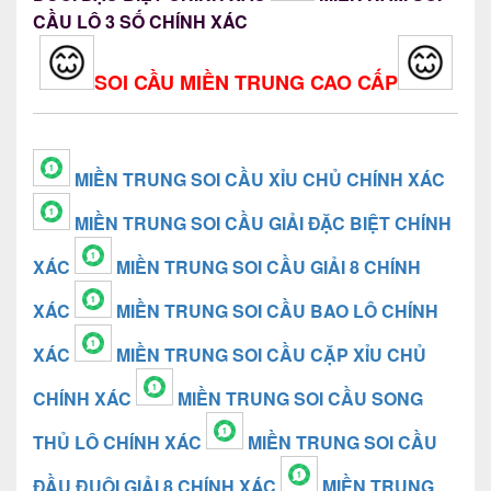
CẦU LÔ 3 SỐ CHÍNH XÁC
SOI CẦU MIỀN TRUNG CAO CẤP
MIỀN TRUNG SOI CẦU XỈU CHỦ CHÍNH XÁC
MIỀN TRUNG SOI CẦU GIẢI ĐẶC BIỆT CHÍNH
XÁC
MIỀN TRUNG SOI CẦU GIẢI 8 CHÍNH
XÁC
MIỀN TRUNG SOI CẦU BAO LÔ CHÍNH
XÁC
MIỀN TRUNG SOI CẦU CẶP XỈU CHỦ
CHÍNH XÁC
MIỀN TRUNG SOI CẦU SONG
THỦ LÔ CHÍNH XÁC
MIỀN TRUNG SOI CẦU
ĐẦU ĐUÔI GIẢI 8 CHÍNH XÁC
MIỀN TRUNG