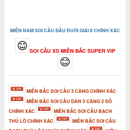
MIỀN NAM SOI CẦU ĐẦU ĐUÔI GIẢI 8 CHÍNH XÁC
SOI CẦU XS MIỀN BẮC SUPER VIP
MIỀN BẮC SOI CẦU 3 CÀNG CHÍNH XÁC
MIỀN BẮC SOI CẦU DÀN 3 CÀNG 2 SỐ
CHÍNH XÁC
MIỀN BẮC SOI CẦU BẠCH
THỦ LÔ CHÍNH XÁC
MIỀN BẮC SOI CẦU