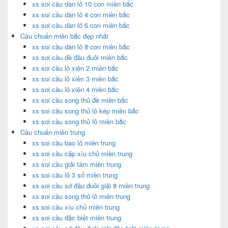
xs soi cầu dàn lô 10 con miền bắc
xs soi cầu dàn lô 4 con miền bắc
xs soi cầu dàn lô 6 con miền bắc
Cầu chuẩn miền bắc đẹp nhất
xs soi cầu dàn lô 8 con miền bắc
xs soi cầu đề đầu đuôi miền bắc
xs soi cầu lô xiên 2 miền bắc
xs soi cầu lô xiên 3 miền bắc
xs soi cầu lô xiên 4 miền bắc
xs soi cầu song thủ đề miền bắc
xs soi cầu song thủ lô kép miền bắc
xs soi cầu song thủ lô miền bắc
Cầu chuẩn miền trung
xs soi cầu bao lô miền trung
xs soi cầu cặp xíu chủ miền trung
xs soi cầu giải tám miền trung
xs soi cầu lô 3 số miền trung
xs soi cầu sớ đầu đuôi giải 8 miền trung
xs soi cầu song thủ lô miền trung
xs soi cầu xíu chủ miền trung
xs soi cầu đặc biệt miền trung