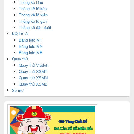
Thống kê Đầu
Thống kê lô kép
Thống kê lô xiên
Thống kê lô gan
Thống kê đầu đuôi
KQ Lô tô
Bảng loto MT
Bảng loto MN
Bảng loto MB
Quay thử
Quay thử Vietlott
Quay thử XSMT
Quay thử XSMN
Quay thử XSMB
Sổ mơ