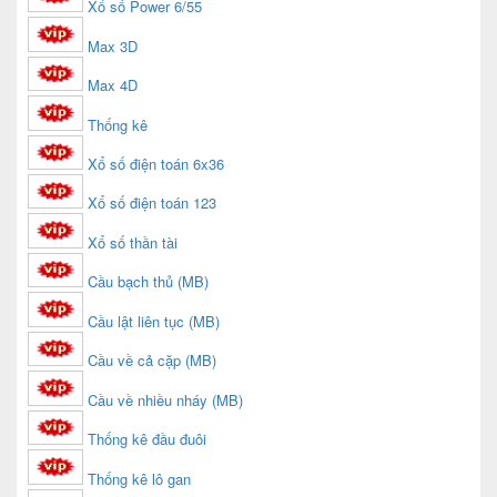
Xổ số Power 6/55
Max 3D
Max 4D
Thống kê
Xổ số điện toán 6x36
Xổ số điện toán 123
Xổ số thần tài
Cầu bạch thủ (MB)
Cầu lật liên tục (MB)
Cầu về cả cặp (MB)
Cầu về nhiều nháy (MB)
Thống kê đầu đuôi
Thống kê lô gan