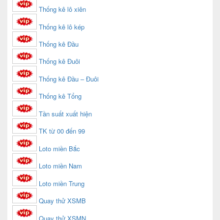
Thống kê lô xiên
Thống kê lô kép
Thống kê Đầu
Thống kê Đuôi
Thống kê Đầu – Đuôi
Thống kê Tổng
Tần suất xuất hiện
TK từ 00 đến 99
Loto miền Bắc
Loto miền Nam
Loto miền Trung
Quay thử XSMB
Quay thử XSMN