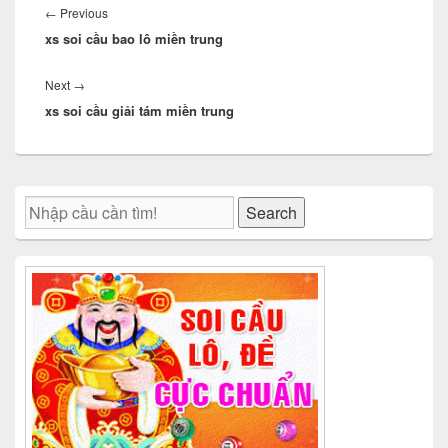
hướng
Previous
←
Previous
bài
xs soi cầu bao lô miền trung
post:
viết
Next
Next
→
xs soi cầu giải tám miền trung
post:
Primary
Search
Sidebar
Widget
Area