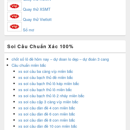
Quay thử XSMT
Quay thử Vietlott
Sổ mơ
Soi Cầu Chuẩn Xác 100%
chốt số lô đề hôm nay – dự doan lo dẹp – dự đoán 3 cang
Cầu chuẩn miền bắc
xs soi cầu ba càng víp miền bắc
xs soi cầu bạch thủ đề miền bắc
xs soi cầu bạch thủ lô kép miền bắc
xs soi cầu bạch thủ lô miền bắc
xs soi cầu bạch thủ lô 2 nháy miền bắc
xs soi cầu cặp 3 càng víp miền bắc
xs soi cầu dàn đề 4 con miền bắc
xs soi cầu dàn đề 6 con miền bắc
xs soi cầu dàn đề 8 con miền bắc
xs soi cầu dàn đề 10 con miền bắc