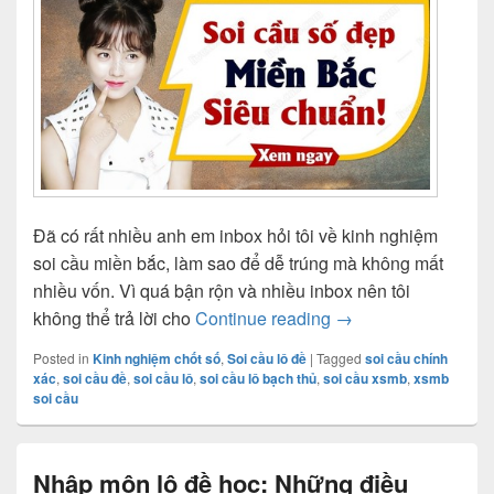
Đã có rất nhiều anh em inbox hỏi tôi về kinh nghiệm
soi cầu miền bắc, làm sao để dễ trúng mà không mất
nhiều vốn. Vì quá bận rộn và nhiều inbox nên tôi
Nằm lòng các cách s
không thể trả lời cho
Continue reading
→
Posted in
Kinh nghiệm chốt số
,
Soi cầu lô đề
|
Tagged
soi cầu chính
xác
,
soi cầu đề
,
soi cầu lô
,
soi cầu lô bạch thủ
,
soi cầu xsmb
,
xsmb
soi cầu
Nhập môn lô đề học: Những điều