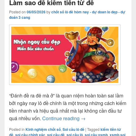
Làm sao để kiếm tiền từ đề
Posted on
06/05/2026
by
chốt số lô đề hôm nay - dự doan lo dẹp - dự
đoán 3 cang
“Đánh đề ra đê mà ở” là quan niệm hoàn toàn sai lầm
bởi ngày nay lô đề chính là một trong những cách kiếm
tiền nhanh và hiệu quả nhất mà lại không cần đầu tư
Làm sao để kiếm tiền từ 
quá nhiều vốn.
Continue reading
→
Posted in
Kinh nghiệm chốt số
,
Soi cầu lô đề
|
Tagged
kiếm tiền từ
đề
,
soi cầu chính xác
,
soi cầu đề
,
soi cầu lô
,
soi cầu xsmb
,
xsmb soi