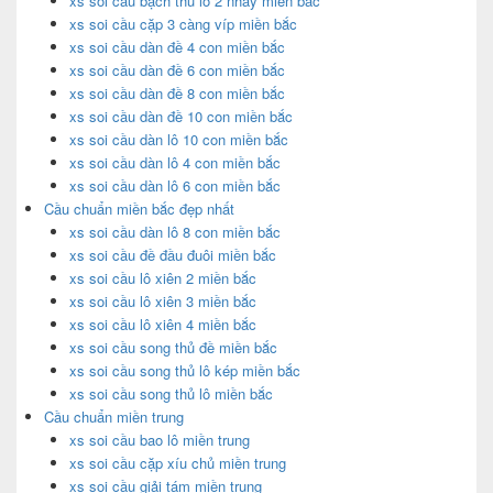
xs soi cầu bạch thủ lô 2 nháy miền bắc
xs soi cầu cặp 3 càng víp miền bắc
xs soi cầu dàn đề 4 con miền bắc
xs soi cầu dàn đề 6 con miền bắc
xs soi cầu dàn đề 8 con miền bắc
xs soi cầu dàn đề 10 con miền bắc
xs soi cầu dàn lô 10 con miền bắc
xs soi cầu dàn lô 4 con miền bắc
xs soi cầu dàn lô 6 con miền bắc
Cầu chuẩn miền bắc đẹp nhất
xs soi cầu dàn lô 8 con miền bắc
xs soi cầu đề đầu đuôi miền bắc
xs soi cầu lô xiên 2 miền bắc
xs soi cầu lô xiên 3 miền bắc
xs soi cầu lô xiên 4 miền bắc
xs soi cầu song thủ đề miền bắc
xs soi cầu song thủ lô kép miền bắc
xs soi cầu song thủ lô miền bắc
Cầu chuẩn miền trung
xs soi cầu bao lô miền trung
xs soi cầu cặp xíu chủ miền trung
xs soi cầu giải tám miền trung