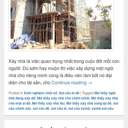
Xây nhà là việc quan trọng nhất trong cuộc đời mỗi con
người. Dù sớm hay muộn thì việc xây dựng một ngôi
nhà cho riêng mình cũng là điều nên làm bởi nó đại
Mơ thấy xây nhà đá
diện cho tài sản, cho
Continue reading
→
Posted in
Kinh nghiệm chốt số
,
Soi cầu lô đề
|
Tagged
Mơ thấy ngôi
nhà đang xây dở
,
Mơ thấy xây nhà cho chính mình
,
Mơ thấy xây nhà
cho một ai đó
,
Mơ thấy xây nhà lầu
,
Mơ thấy xây nhà xong lại đổ
,
soi
cầu chính xác
,
soi cầu đề
,
soi cầu lô
,
soi cầu xsmb
,
xsmb soi cầu