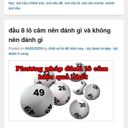
học
,
soi cầu chính xác
,
soi cầu đề
,
soi cầu lô
,
soi cầu xsmb
,
xsmb
soi cầu
đầu 8 lô câm nên đánh gì và không
nên đánh gì
Posted on
06/05/2026
by
chốt số lô đề hôm nay - dự doan lo dẹp - dự
đoán 3 cang