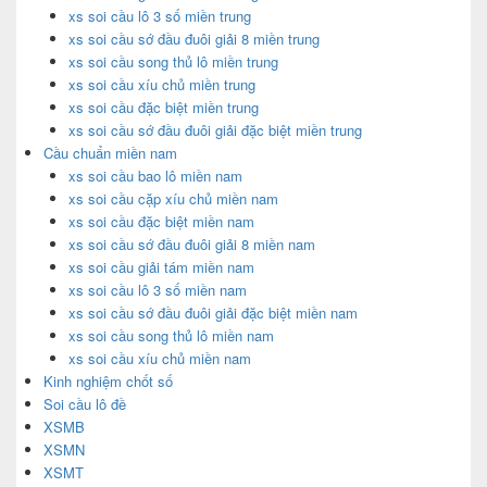
xs soi cầu lô 3 số miền trung
xs soi cầu sớ đầu đuôi giải 8 miền trung
xs soi cầu song thủ lô miền trung
xs soi cầu xíu chủ miền trung
xs soi cầu đặc biệt miền trung
xs soi cầu sớ đầu đuôi giải đặc biệt miền trung
Cầu chuẩn miền nam
xs soi cầu bao lô miền nam
xs soi cầu cặp xíu chủ miền nam
xs soi cầu đặc biệt miền nam
xs soi cầu sớ đầu đuôi giải 8 miền nam
xs soi cầu giải tám miền nam
xs soi cầu lô 3 số miền nam
xs soi cầu sớ đầu đuôi giải đặc biệt miền nam
xs soi cầu song thủ lô miền nam
xs soi cầu xíu chủ miền nam
Kinh nghiệm chốt số
Soi cầu lô đề
XSMB
XSMN
XSMT