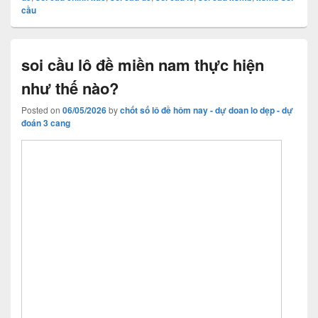
cầu
soi cầu lô đề miền nam thực hiện
như thế nào?
Posted on
06/05/2026
by
chốt số lô đề hôm nay - dự doan lo dẹp - dự
đoán 3 cang