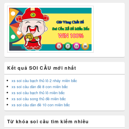
Kết quả SOI CẦU mới nhất
xs soi cầu bạch thủ lô 2 nháy miền bắc
xs soi cầu dàn đề 8 con miền bắc
xs soi cầu bạch thủ lô miền bắc
xs soi cầu song thủ đề miền bắc
xs soi cầu dàn đề 10 con miền bắc
Từ khóa soi cầu tìm kiếm nhiều