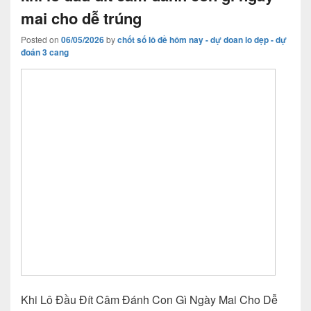
mai cho dễ trúng
Posted on
06/05/2026
by
chốt số lô đề hôm nay - dự doan lo dẹp - dự
đoán 3 cang
Khi Lô Đầu Đít Câm Đánh Con Gì Ngày Mai Cho Dễ