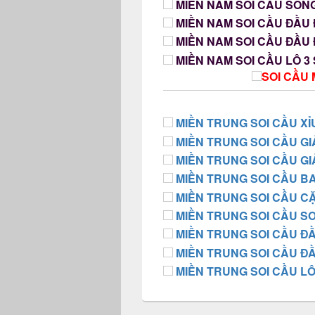
MIỀN NAM SOI CẦU SON
MIỀN NAM SOI CẦU ĐẦU Đ
MIỀN NAM SOI CẦU ĐẦU 
MIỀN NAM SOI CẦU LÔ 3
SOI CẦU
MIỀN TRUNG SOI CẦU XỈ
MIỀN TRUNG SOI CẦU GI
MIỀN TRUNG SOI CẦU GI
MIỀN TRUNG SOI CẦU B
MIỀN TRUNG SOI CẦU CẶ
MIỀN TRUNG SOI CẦU S
MIỀN TRUNG SOI CẦU ĐẦ
MIỀN TRUNG SOI CẦU ĐẦ
MIỀN TRUNG SOI CẦU LÔ