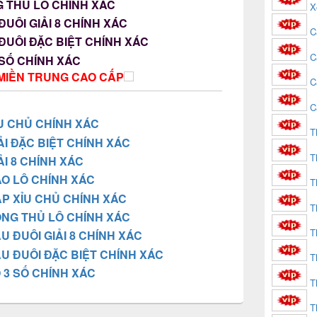
G THỦ LÔ CHÍNH XÁC
X
UÔI GIẢI 8 CHÍNH XÁC
C
ĐUÔI ĐẶC BIỆT CHÍNH XÁC
C
 SỐ CHÍNH XÁC
 MIỀN TRUNG CAO CẤP
C
C
U CHỦ CHÍNH XÁC
T
ẢI ĐẶC BIỆT CHÍNH XÁC
T
ẢI 8 CHÍNH XÁC
AO LÔ CHÍNH XÁC
T
P XỈU CHỦ CHÍNH XÁC
T
ONG THỦ LÔ CHÍNH XÁC
T
U ĐUÔI GIẢI 8 CHÍNH XÁC
U ĐUÔI ĐẶC BIỆT CHÍNH XÁC
T
 3 SỐ CHÍNH XÁC
T
T