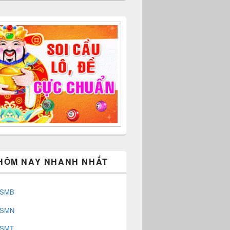
HÔM NAY NHANH NHẤT
SMB
SMN
SMT