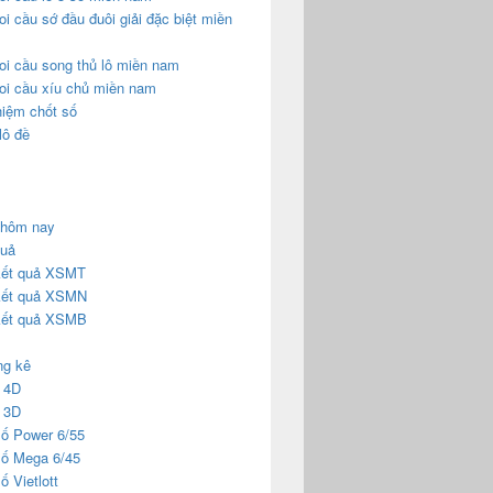
oi cầu sớ đầu đuôi giải đặc biệt miền
oi cầu song thủ lô miền nam
oi cầu xíu chủ miền nam
hiệm chốt số
lô đề
 hôm nay
quả
kết quả XSMT
kết quả XSMN
kết quả XSMB
ng kê
 4D
 3D
ố Power 6/55
ố Mega 6/45
ố Vietlott