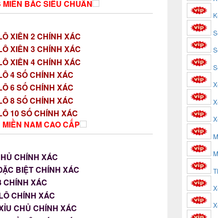
S MIỀN BẮC SIÊU CHUẨN
K
S
LÔ XIÊN 2 CHÍNH XÁC
LÔ XIÊN 3 CHÍNH XÁC
S
LÔ XIÊN 4 CHÍNH XÁC
S
LÔ 4 SỐ CHÍNH XÁC
X
LÔ 6 SỐ CHÍNH XÁC
LÔ 8 SỐ CHÍNH XÁC
X
LÔ 10 SỐ CHÍNH XÁC
X
U MIỀN NAM CAO CẤP
M
M
CHỦ CHÍNH XÁC
 ĐẶC BIỆT CHÍNH XÁC
T
8 CHÍNH XÁC
X
LÔ CHÍNH XÁC
X
XỈU CHỦ CHÍNH XÁC