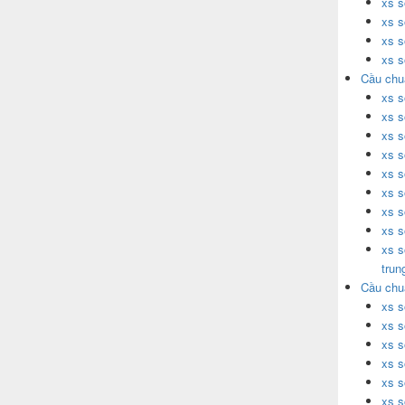
xs s
xs s
xs s
xs s
Cầu chu
xs s
xs s
xs s
xs s
xs s
xs s
xs s
xs s
xs s
trun
Cầu chu
xs s
xs s
xs s
xs s
xs s
xs s