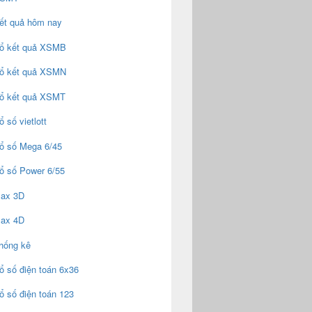
ết quả hôm nay
ổ kết quả XSMB
ổ kết quả XSMN
ổ kết quả XSMT
ổ số vietlott
ổ số Mega 6/45
ổ số Power 6/55
ax 3D
ax 4D
hống kê
ổ số điện toán 6x36
ổ số điện toán 123