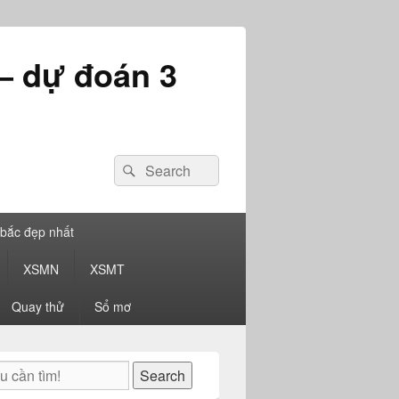
 – dự đoán 3
Search
Search
for:
bắc đẹp nhất
XSMN
XSMT
Quay thử
Sổ mơ
Search