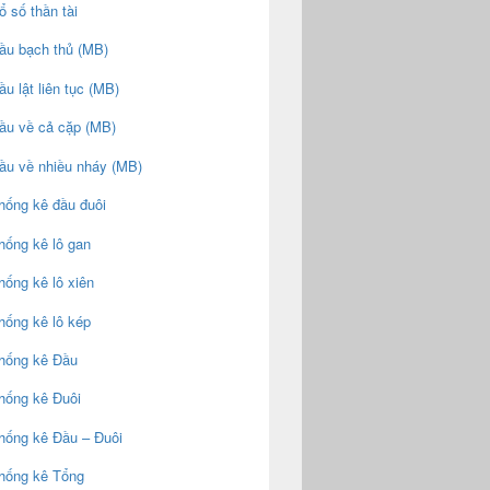
ổ số thần tài
ầu bạch thủ (MB)
ầu lật liên tục (MB)
ầu về cả cặp (MB)
ầu về nhiều nháy (MB)
hống kê đầu đuôi
hống kê lô gan
hống kê lô xiên
hống kê lô kép
hống kê Đầu
hống kê Đuôi
hống kê Đầu – Đuôi
hống kê Tổng