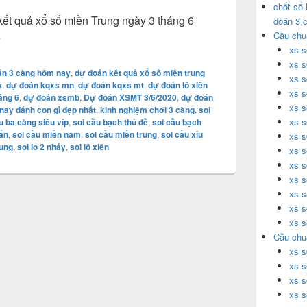
chốt số 
ết quả xổ số miền Trung ngày 3 tháng 6
đoán 3 
 đoán xsmt 3/6 – soi cầu kết quả xổ số miền trung ngày 3 thán
Cầu chu
→
xs s
xs s
án 3 càng hôm nay
,
dự đoán kết quả xổ số miền trung
xs s
y
,
dự đoán kqxs mn
,
dự đoán kqxs mt
,
dự đoán lô xiên
xs s
áng 6
,
dự đoán xsmb
,
Dự đoán XSMT 3/6/2020
,
dự đoán
xs s
nay đánh con gì đẹp nhất
,
kinh nghiệm chơi 3 càng
,
soi
xs s
u ba càng siêu víp
,
soi cầu bạch thủ đề
,
soi cầu bạch
uẩn
,
soi cầu miền nam
,
soi cầu miền trung
,
soi cầu xỉu
xs s
rung
,
soi lo 2 nháy
,
soi lô xiên
xs s
xs s
xs s
xs s
xs s
xs s
Cầu chu
xs s
xs s
xs s
xs s