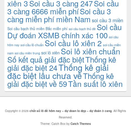
xiên 3
Soi cầu 3 càng 247
Soi cầu
3 càng 6666 miễn phí
Soi cầu 3
càng miễn phí miền Nam
soi cầu 3 miền
Soi cầu
Soi cầu bạch thủ miền Bắc miễn phí
soi cầu bạch thủ đề
Dự đoán XSMB chính xác 100
soi cầu
Soi cầu lô xiên 2
soi cầu lô chuẩn
soi cầu miền
hôm nay
Soi lô xiên chuẩn
soi lô xiên
nam
soi cầu miền trung
Số kết quả giải đặc biệt
Thống kê
Thống kê giải
giải đặc biệt 24
đặc biệt lâu chưa về
Thống kê
giải đặc biệt về 59
Tần suất lô xiên
Copyright © 2026
chốt số lô đề hôm nay – dự doan lo dẹp – dự đoán 3 cang
. All Rights
Reserved.
Theme: Catch Box by
Catch Themes