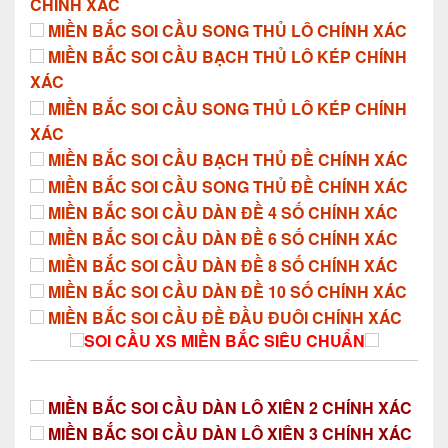
CHÍNH XÁC
MIỀN BẮC SOI CẦU SONG THỦ LÔ CHÍNH XÁC
MIỀN BẮC SOI CẦU BẠCH THỦ LÔ KÉP CHÍNH
XÁC
MIỀN BẮC SOI CẦU SONG THỦ LÔ KÉP CHÍNH
XÁC
MIỀN BẮC SOI CẦU BẠCH THỦ ĐỀ CHÍNH XÁC
MIỀN BẮC SOI CẦU SONG THỦ ĐỀ CHÍNH XÁC
MIỀN BẮC SOI CẦU DÀN ĐỀ 4 SỐ CHÍNH XÁC
MIỀN BẮC SOI CẦU DÀN ĐỀ 6 SỐ CHÍNH XÁC
MIỀN BẮC SOI CẦU DÀN ĐỀ 8 SỐ CHÍNH XÁC
MIỀN BẮC SOI CẦU DÀN ĐỀ 10 SỐ CHÍNH XÁC
MIỀN BẮC SOI CẦU ĐỀ ĐẦU ĐUÔI CHÍNH XÁC
SOI CẦU XS MIỀN BẮC SIÊU CHUẨN
MIỀN BẮC SOI CẦU DÀN LÔ XIÊN 2 CHÍNH XÁC
MIỀN BẮC SOI CẦU DÀN LÔ XIÊN 3 CHÍNH XÁC