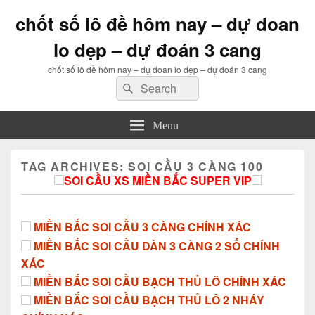
chốt số lô đề hôm nay – dự doan
lo dẹp – dự đoán 3 cang
chốt số lô đề hôm nay – dự doan lo dẹp – dự đoán 3 cang
Search
Search
for:
Menu
TAG ARCHIVES:
SOI CẦU 3 CÀNG 100
SOI CẦU XS MIỀN BẮC SUPER VIP
MIỀN BẮC SOI CẦU 3 CÀNG CHÍNH XÁC
MIỀN BẮC SOI CẦU DÀN 3 CÀNG 2 SỐ CHÍNH
XÁC
MIỀN BẮC SOI CẦU BẠCH THỦ LÔ CHÍNH XÁC
MIỀN BẮC SOI CẦU BẠCH THỦ LÔ 2 NHÁY