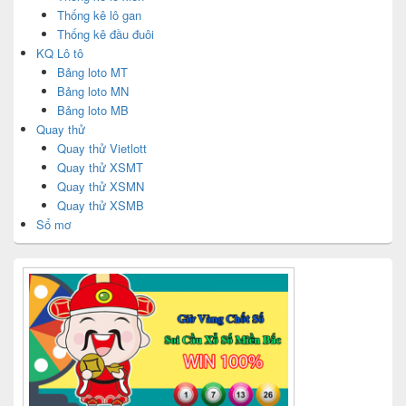
Thống kê lô gan
Thống kê đầu đuôi
KQ Lô tô
Bảng loto MT
Bảng loto MN
Bảng loto MB
Quay thử
Quay thử Vietlott
Quay thử XSMT
Quay thử XSMN
Quay thử XSMB
Sổ mơ