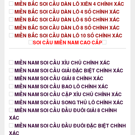
MIỀN BẮC SOI CẦU DÀN LÔ XIÊN 4 CHÍNH XÁC
MIỀN BẮC SOI CẦU DÀN LÔ 4 SỐ CHÍNH XÁC
MIỀN BẮC SOI CẦU DÀN LÔ 6 SỐ CHÍNH XÁC
MIỀN BẮC SOI CẦU DÀN LÔ 8 SỐ CHÍNH XÁC
MIỀN BẮC SOI CẦU DÀN LÔ 10 SỐ CHÍNH XÁC
SOI CẦU MIỀN NAM CAO CẤP
MIỀN NAM SOI CẦU XỈU CHỦ CHÍNH XÁC
MIỀN NAM SOI CẦU GIẢI ĐẶC BIỆT CHÍNH XÁC
MIỀN NAM SOI CẦU GIẢI 8 CHÍNH XÁC
MIỀN NAM SOI CẦU BAO LÔ CHÍNH XÁC
MIỀN NAM SOI CẦU CẶP XỈU CHỦ CHÍNH XÁC
MIỀN NAM SOI CẦU SONG THỦ LÔ CHÍNH XÁC
MIỀN NAM SOI CẦU ĐẦU ĐUÔI GIẢI 8 CHÍNH
XÁC
MIỀN NAM SOI CẦU ĐẦU ĐUÔI ĐẶC BIỆT CHÍNH
XÁC