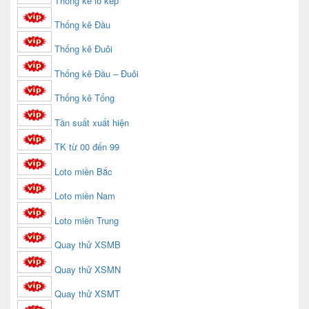
Thống kê lô kép
Thống kê Đầu
Thống kê Đuôi
Thống kê Đầu – Đuôi
Thống kê Tổng
Tần suất xuất hiện
TK từ 00 đến 99
Loto miền Bắc
Loto miền Nam
Loto miền Trung
Quay thử XSMB
Quay thử XSMN
Quay thử XSMT