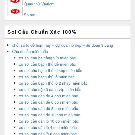
Quay thử Vietlott
Sổ mơ
Soi Cầu Chuẩn Xác 100%
chốt số lô đề hôm nay – dự doan lo dẹp – dự đoán 3 cang
Cầu chuẩn miền bắc
xs soi cầu ba càng víp miền bắc
xs soi cầu bạch thủ đề miền bắc
xs soi cầu bạch thủ lô kép miền bắc
xs soi cầu bạch thủ lô miền bắc
xs soi cầu bạch thủ lô 2 nháy miền bắc
xs soi cầu cặp 3 càng víp miền bắc
xs soi cầu dàn đề 4 con miền bắc
xs soi cầu dàn đề 6 con miền bắc
xs soi cầu dàn đề 8 con miền bắc
xs soi cầu dàn đề 10 con miền bắc
xs soi cầu dàn lô 10 con miền bắc
xs soi cầu dàn lô 4 con miền bắc
xs soi cầu dàn lô 6 con miền bắc