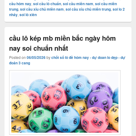
cầu hôm nay
,
soi cầu lô chuẩn
,
soi cầu miền nam
,
soi cầu miền
trung
,
soi cầu xỉu chủ miền nam
,
soi cầu xỉu chủ miền trung
,
soi lo 2
nháy
,
soi lô xiên
cầu lô kép mb miền bắc ngày hôm
nay soi chuẩn nhất
Posted on
06/05/2026
by
chốt số lô đề hôm nay - dự doan lo dẹp - dự
đoán 3 cang