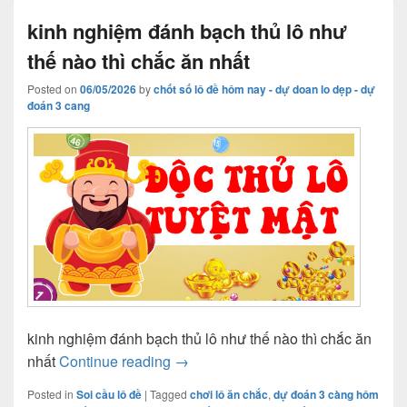
kinh nghiệm đánh bạch thủ lô như
thế nào thì chắc ăn nhất
Posted on
06/05/2026
by
chốt số lô đề hôm nay - dự doan lo dẹp - dự
đoán 3 cang
kinh nghiệm đánh bạch thủ lô như thế nào thì chắc ăn
kinh nghiệm đánh bạch thủ lô như th
nhất
Continue reading
→
Posted in
Soi cầu lô đề
|
Tagged
chơi lô ăn chắc
,
dự đoán 3 càng hôm