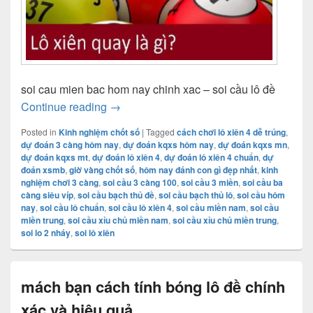
soi cau mien bac hom nay chinh xac – soi cầu lô đề
chơi lô xiên quay 4 sao cho dễ trúng?
Continue reading
→
Posted in
Kinh nghiệm chốt số
|
Tagged
cách chơi lô xiên 4 dễ trúng
,
dự đoán 3 càng hôm nay
,
dự đoán kqxs hôm nay
,
dự đoán kqxs mn
,
dự đoán kqxs mt
,
dự đoán lô xiên 4
,
dự đoán lô xiên 4 chuẩn
,
dự
đoán xsmb
,
giờ vàng chốt số
,
hôm nay đánh con gì đẹp nhất
,
kinh
nghiệm chơi 3 càng
,
soi cầu 3 càng 100
,
soi cầu 3 miền
,
soi cầu ba
càng siêu víp
,
soi cầu bạch thủ đề
,
soi cầu bạch thủ lô
,
soi cầu hôm
nay
,
soi cầu lô chuẩn
,
soi cầu lô xiên 4
,
soi cầu miền nam
,
soi cầu
miền trung
,
soi cầu xỉu chủ miền nam
,
soi cầu xỉu chủ miền trung
,
soi lo 2 nháy
,
soi lô xiên
mách bạn cách tính bóng lô đề chính
xác và hiệu quả