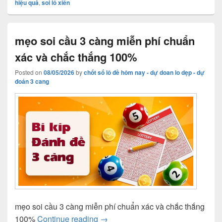
hiệu quả
,
soi lô xiên
mẹo soi cầu 3 càng miễn phí chuẩn
xác và chắc thắng 100%
Posted on
08/05/2026
by
chốt số lô đề hôm nay - dự doan lo dẹp - dự
đoán 3 cang
mẹo soi cầu 3 càng miễn phí chuẩn xác và chắc thắng
mẹo soi cầu 3 càng miễn phí chuẩ
100%
Continue reading
→