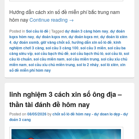
Hướng dẫn cách xin số đề miễn phí bắc trung nam
Hướng dẫn cách xin số đề miễn
hôm nay
Continue reading
→
Posted in
Soi cầu lô đề
|
Tagged
dự đoán 3 càng hôm nay
,
dự đoán
kqxs hôm nay
,
dự đoán kqxs mn
,
dự đoán kqxs mt
,
dự đoán lô xiên
4
,
dự đoán xsmb
,
giờ vàng chốt số
,
hướng dẫn xin số lô đề
,
kinh
nghiệm chơi 3 càng
,
soi cầu 3 càng 100
,
soi cầu 3 miền
,
soi cầu ba
càng siêu víp
,
soi cầu bạch thủ đề
,
soi cầu bạch thủ lô
,
soi cầu lô
,
soi
cầu lô chuẩn
,
soi cầu miền nam
,
soi cầu miền trung
,
soi cầu xỉu chủ
miền nam
,
soi cầu xỉu chủ miền trung
,
soi lo 2 nháy
,
soi lô xiên
,
xin
số đề miễn phí hôm nay
linh nghiệm 3 cách xin số ông địa –
thần tài đánh đề hôm nay
Posted on
08/05/2026
by
chốt số lô đề hôm nay - dự doan lo dẹp - dự
đoán 3 cang