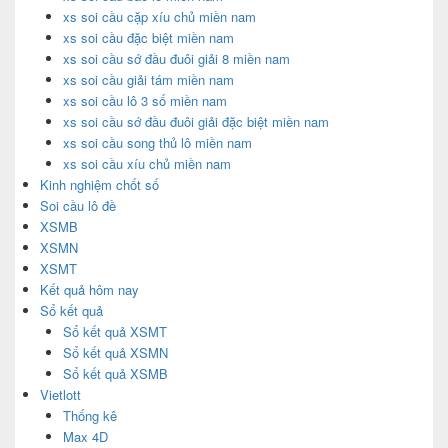
xs soi cầu cặp xíu chủ miền nam
xs soi cầu đặc biệt miền nam
xs soi cầu sớ đầu đuôi giải 8 miền nam
xs soi cầu giải tám miền nam
xs soi cầu lô 3 số miền nam
xs soi cầu sớ đầu đuôi giải đặc biệt miền nam
xs soi cầu song thủ lô miền nam
xs soi cầu xíu chủ miền nam
Kinh nghiệm chốt số
Soi cầu lô đề
XSMB
XSMN
XSMT
Kết quả hôm nay
Sổ kết quả
Sổ kết quả XSMT
Sổ kết quả XSMN
Sổ kết quả XSMB
Vietlott
Thống kê
Max 4D