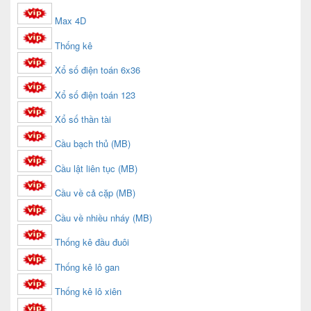
Max 4D
Thống kê
Xổ số điện toán 6x36
Xổ số điện toán 123
Xổ số thần tài
Cầu bạch thủ (MB)
Cầu lật liên tục (MB)
Cầu về cả cặp (MB)
Cầu về nhiều nháy (MB)
Thống kê đầu đuôi
Thống kê lô gan
Thống kê lô xiên