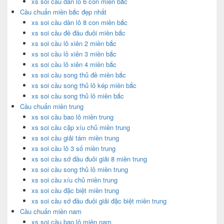
xs soi cầu dàn lô 6 con miền bắc
Cầu chuẩn miền bắc đẹp nhất
xs soi cầu dàn lô 8 con miền bắc
xs soi cầu đề đầu đuôi miền bắc
xs soi cầu lô xiên 2 miền bắc
xs soi cầu lô xiên 3 miền bắc
xs soi cầu lô xiên 4 miền bắc
xs soi cầu song thủ đề miền bắc
xs soi cầu song thủ lô kép miền bắc
xs soi cầu song thủ lô miền bắc
Cầu chuẩn miền trung
xs soi cầu bao lô miền trung
xs soi cầu cặp xíu chủ miền trung
xs soi cầu giải tám miền trung
xs soi cầu lô 3 số miền trung
xs soi cầu sớ đầu đuôi giải 8 miền trung
xs soi cầu song thủ lô miền trung
xs soi cầu xíu chủ miền trung
xs soi cầu đặc biệt miền trung
xs soi cầu sớ đầu đuôi giải đặc biệt miền trung
Cầu chuẩn miền nam
xs soi cầu bao lô miền nam