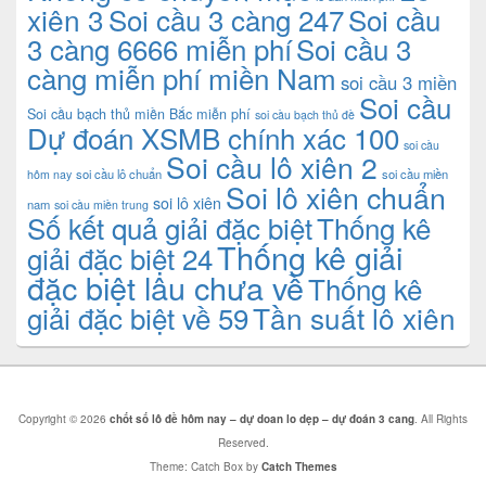
xiên 3
Soi cầu 3 càng 247
Soi cầu
3 càng 6666 miễn phí
Soi cầu 3
càng miễn phí miền Nam
soi cầu 3 miền
Soi cầu
Soi cầu bạch thủ miền Bắc miễn phí
soi cầu bạch thủ đề
Dự đoán XSMB chính xác 100
soi cầu
Soi cầu lô xiên 2
soi cầu lô chuẩn
soi cầu miền
hôm nay
Soi lô xiên chuẩn
soi lô xiên
nam
soi cầu miền trung
Số kết quả giải đặc biệt
Thống kê
Thống kê giải
giải đặc biệt 24
đặc biệt lâu chưa về
Thống kê
giải đặc biệt về 59
Tần suất lô xiên
Copyright © 2026
chốt số lô đề hôm nay – dự doan lo dẹp – dự đoán 3 cang
. All Rights
Reserved.
Theme: Catch Box by
Catch Themes