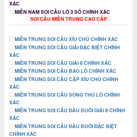
XÁC
MIỀN NAM SOI CẦU LÔ 3 SỐ CHÍNH XÁC
SOI CẦU MIỀN TRUNG CAO CẤP
MIỀN TRUNG SOI CẦU XỈU CHỦ CHÍNH XÁC
MIỀN TRUNG SOI CẦU GIẢI ĐẶC BIỆT CHÍNH
XÁC
MIỀN TRUNG SOI CẦU GIẢI 8 CHÍNH XÁC
MIỀN TRUNG SOI CẦU BAO LÔ CHÍNH XÁC
MIỀN TRUNG SOI CẦU CẶP XỈU CHỦ CHÍNH
XÁC
MIỀN TRUNG SOI CẦU SONG THỦ LÔ CHÍNH
XÁC
MIỀN TRUNG SOI CẦU ĐẦU ĐUÔI GIẢI 8 CHÍNH
XÁC
MIỀN TRUNG SOI CẦU ĐẦU ĐUÔI ĐẶC BIỆT
CHÍNH XÁC