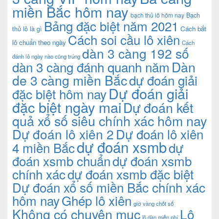
miền Bắc hôm nay
bạch thủ lô hôm nay
Bạch
Bảng đặc biệt năm 2021
Cách bắt
thủ lô là gì
Cách soi cầu lô xiên
lô chuẩn theo ngày
Cách
dàn 3 càng 192 số
đánh lô ngày nào cũng trúng
dàn 3 càng đánh quanh năm
Dàn
de 3 càng miền Bắc
dự đoán giải
Dự đoán giải
đặc biệt hôm nay
đặc biệt ngày mai
Dự đoán kết
quả xổ số siêu chính xác hôm nay
Dự đoán lô xiên 2
Dự đoán lô xiên
dự đoán xsmb
4 miền Bắc
dự
đoán xsmb chuẩn
dự đoán xsmb
chính xác
dự đoán xsmb đặc biệt
Dự đoán xổ số miền Bắc chính xác
hôm nay
Ghép lô xiên
giờ vàng chốt số
Không có chuyên mục
Lô
lô dàn miễn phí