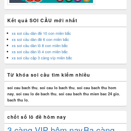
Kết quả SOI CẦU mới nhất
xs soi cầu dàn đề 10 con miền bắc
xs soi cầu dàn đề 6 con miền bắc
xs soi cầu dàn lô 8 con miền bắc
xs soi cầu dàn lô 4 con miền bắc
xs soi cầu cặp 3 càng víp miền bắc
Từ khóa soi cầu tìm kiếm nhiều
soi cau bach thu
,
soi cau lo bach thu
,
soi cau bach thu hom
nay
,
soi cau lo de bach thu
,
soi cau bach thu mien bac 24 gio
,
bach thu lo
,
chốt số lô đề hôm nay
3 càng VIP hôm nay
Ba càng