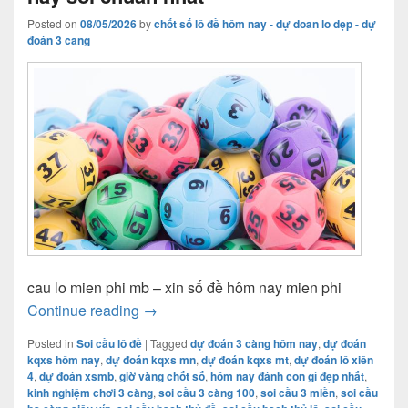
Posted on
08/05/2026
by
chốt số lô đề hôm nay - dự doan lo dẹp - dự
đoán 3 cang
cau lo mien phi mb – xin số đề hôm nay mien phi
cầu lô kép mb miền bắc ngày hôm nay so
Continue reading
→
Posted in
Soi cầu lô đề
|
Tagged
dự đoán 3 càng hôm nay
,
dự đoán
kqxs hôm nay
,
dự đoán kqxs mn
,
dự đoán kqxs mt
,
dự đoán lô xiên
4
,
dự đoán xsmb
,
giờ vàng chốt số
,
hôm nay đánh con gì đẹp nhất
,
kinh nghiệm chơi 3 càng
,
soi cầu 3 càng 100
,
soi cầu 3 miền
,
soi cầu