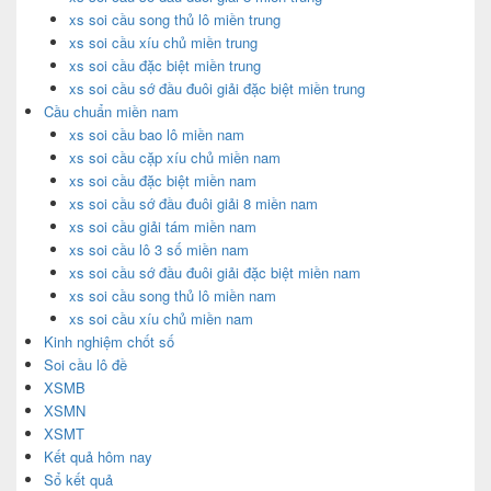
xs soi cầu song thủ lô miền trung
xs soi cầu xíu chủ miền trung
xs soi cầu đặc biệt miền trung
xs soi cầu sớ đầu đuôi giải đặc biệt miền trung
Cầu chuẩn miền nam
xs soi cầu bao lô miền nam
xs soi cầu cặp xíu chủ miền nam
xs soi cầu đặc biệt miền nam
xs soi cầu sớ đầu đuôi giải 8 miền nam
xs soi cầu giải tám miền nam
xs soi cầu lô 3 số miền nam
xs soi cầu sớ đầu đuôi giải đặc biệt miền nam
xs soi cầu song thủ lô miền nam
xs soi cầu xíu chủ miền nam
Kinh nghiệm chốt số
Soi cầu lô đề
XSMB
XSMN
XSMT
Kết quả hôm nay
Sổ kết quả