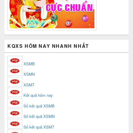
KQXS HÔM NAY NHANH NHẤT
XSMB
XSMN
XSMT
Kết quả hôm nay
Sổ kết quả XSMB
Sổ kết quả XSMN
Sổ kết quả XSMT