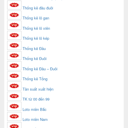
Thống kê đầu đuôi
Thống kê lô gan
Thống kê lô xiên
Thống kê lô kép
Thống kê Đầu
Thống kê Đuôi
Thống kê Đầu – Đuôi
Thống kê Tổng
Tần suất xuất hiện
TK từ 00 đến 99
Loto miền Bắc
Loto miền Nam