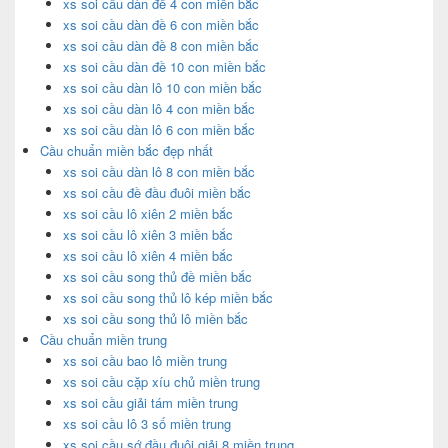
xs soi cầu dàn đề 4 con miền bắc
xs soi cầu dàn đề 6 con miền bắc
xs soi cầu dàn đề 8 con miền bắc
xs soi cầu dàn đề 10 con miền bắc
xs soi cầu dàn lô 10 con miền bắc
xs soi cầu dàn lô 4 con miền bắc
xs soi cầu dàn lô 6 con miền bắc
Cầu chuẩn miền bắc đẹp nhất
xs soi cầu dàn lô 8 con miền bắc
xs soi cầu đề đầu đuôi miền bắc
xs soi cầu lô xiên 2 miền bắc
xs soi cầu lô xiên 3 miền bắc
xs soi cầu lô xiên 4 miền bắc
xs soi cầu song thủ đề miền bắc
xs soi cầu song thủ lô kép miền bắc
xs soi cầu song thủ lô miền bắc
Cầu chuẩn miền trung
xs soi cầu bao lô miền trung
xs soi cầu cặp xíu chủ miền trung
xs soi cầu giải tám miền trung
xs soi cầu lô 3 số miền trung
xs soi cầu sớ đầu đuôi giải 8 miền trung