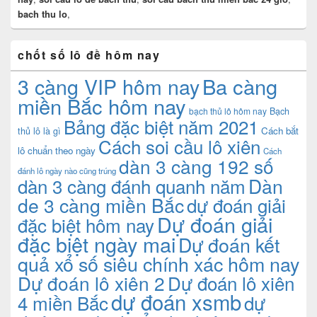
bach thu lo
,
chốt số lô đề hôm nay
3 càng VIP hôm nay
Ba càng
miền Bắc hôm nay
bạch thủ lô hôm nay
Bạch
Bảng đặc biệt năm 2021
Cách bắt
thủ lô là gì
Cách soi cầu lô xiên
lô chuẩn theo ngày
Cách
dàn 3 càng 192 số
đánh lô ngày nào cũng trúng
dàn 3 càng đánh quanh năm
Dàn
de 3 càng miền Bắc
dự đoán giải
Dự đoán giải
đặc biệt hôm nay
đặc biệt ngày mai
Dự đoán kết
quả xổ số siêu chính xác hôm nay
Dự đoán lô xiên 2
Dự đoán lô xiên
dự đoán xsmb
4 miền Bắc
dự