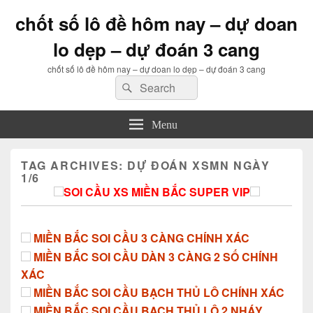
chốt số lô đề hôm nay – dự doan
lo dẹp – dự đoán 3 cang
chốt số lô đề hôm nay – dự doan lo dẹp – dự đoán 3 cang
Search
Search
for:
Menu
TAG ARCHIVES:
DỰ ĐOÁN XSMN NGÀY
1/6
SOI CẦU XS MIỀN BẮC SUPER VIP
MIỀN BẮC SOI CẦU 3 CÀNG CHÍNH XÁC
MIỀN BẮC SOI CẦU DÀN 3 CÀNG 2 SỐ CHÍNH
XÁC
MIỀN BẮC SOI CẦU BẠCH THỦ LÔ CHÍNH XÁC
MIỀN BẮC SOI CẦU BẠCH THỦ LÔ 2 NHÁY