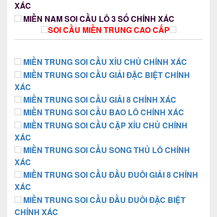
XÁC
MIỀN NAM SOI CẦU LÔ 3 SỐ CHÍNH XÁC
SOI CẦU MIỀN TRUNG CAO CẤP
MIỀN TRUNG SOI CẦU XỈU CHỦ CHÍNH XÁC
MIỀN TRUNG SOI CẦU GIẢI ĐẶC BIỆT CHÍNH
XÁC
MIỀN TRUNG SOI CẦU GIẢI 8 CHÍNH XÁC
MIỀN TRUNG SOI CẦU BAO LÔ CHÍNH XÁC
MIỀN TRUNG SOI CẦU CẶP XỈU CHỦ CHÍNH
XÁC
MIỀN TRUNG SOI CẦU SONG THỦ LÔ CHÍNH
XÁC
MIỀN TRUNG SOI CẦU ĐẦU ĐUÔI GIẢI 8 CHÍNH
XÁC
MIỀN TRUNG SOI CẦU ĐẦU ĐUÔI ĐẶC BIỆT
CHÍNH XÁC