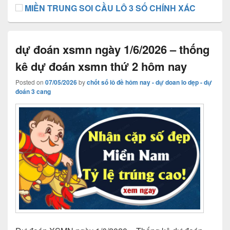
MIỀN TRUNG SOI CẦU LÔ 3 SỐ CHÍNH XÁC
dự đoán xsmn ngày 1/6/2026 – thống
kê dự đoán xsmn thứ 2 hôm nay
Posted on
07/05/2026
by
chốt số lô đề hôm nay - dự doan lo dẹp - dự
đoán 3 cang