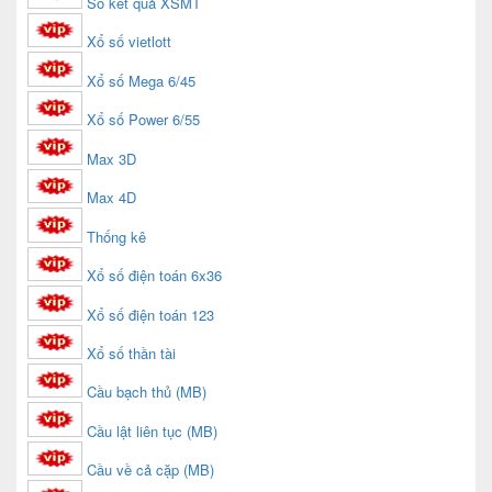
Sổ kết quả XSMT
Xổ số vietlott
Xổ số Mega 6/45
Xổ số Power 6/55
Max 3D
Max 4D
Thống kê
Xổ số điện toán 6x36
Xổ số điện toán 123
Xổ số thần tài
Cầu bạch thủ (MB)
Cầu lật liên tục (MB)
Cầu về cả cặp (MB)