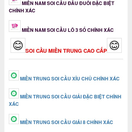
MIỀN NAM SOI CẦU ĐẦU ĐUÔI ĐẶC BIỆT
CHÍNH XÁC
MIỀN NAM SOI CẦU LÔ 3 SỐ CHÍNH XÁC
SOI CẦU MIỀN TRUNG CAO CẤP
MIỀN TRUNG SOI CẦU XỈU CHỦ CHÍNH XÁC
MIỀN TRUNG SOI CẦU GIẢI ĐẶC BIỆT CHÍNH
XÁC
MIỀN TRUNG SOI CẦU GIẢI 8 CHÍNH XÁC