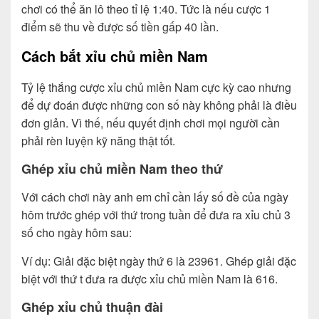
chơi có thể ăn lô theo tỉ lệ 1:40. Tức là nếu cược 1
điểm sẽ thu về được số tiền gấp 40 lần.
Cách bắt xỉu chủ miền Nam
Tỷ lệ thắng cược xỉu chủ miền Nam cực kỳ cao nhưng
để dự đoán được những con số này không phải là điều
đơn giản. Vì thế, nếu quyết định chơi mọi người cần
phải rèn luyện kỹ năng thật tốt.
Ghép xỉu chủ miền Nam theo thứ
Với cách chơi này anh em chỉ cần lấy số đề của ngày
hôm trước ghép với thứ trong tuần để đưa ra xỉu chủ 3
số cho ngày hôm sau:
Ví dụ: Giải đặc biệt ngày thứ 6 là 23961. Ghép giải đặc
biệt với thứ t đưa ra được xỉu chủ miền Nam là 616.
Ghép xỉu chủ thuận đài