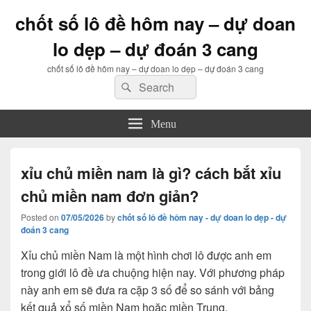
chốt số lô đề hôm nay – dự doan
lo dẹp – dự đoán 3 cang
chốt số lô đề hôm nay – dự doan lo dẹp – dự đoán 3 cang
Search
Search
for:
Menu
xỉu chủ miền nam là gì? cách bắt xỉu
chủ miền nam đơn giản?
Posted on
07/05/2026
by
chốt số lô đề hôm nay - dự doan lo dẹp - dự
đoán 3 cang
Xỉu chủ miền Nam là một hình chơi lô được anh em
trong giới lô đề ưa chuộng hiện nay. Với phương pháp
này anh em sẽ đưa ra cặp 3 số để so sánh với bảng
kết quả xổ số miền Nam hoặc miền Trung.