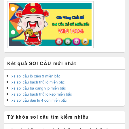
Kết quả SOI CẦU mới nhất
xs soi cầu lô xiên 3 miền bắc
xs soi cầu bạch thủ lô miền bắc
xs soi cầu ba càng víp miền bắc
xs soi cầu bạch thủ lô kép miền bắc
xs soi cầu dàn lô 4 con miền bắc
Từ khóa soi cầu tìm kiếm nhiều