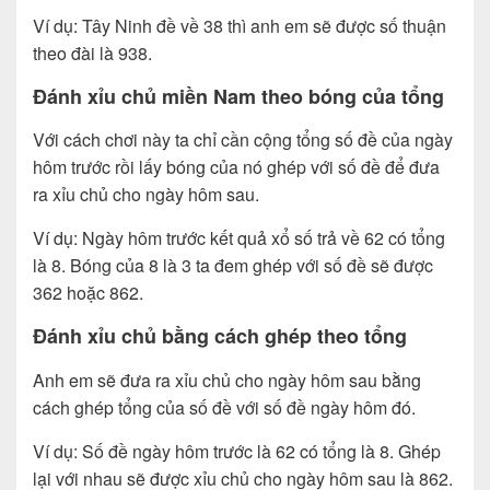
Ví dụ: Tây Ninh đề về 38 thì anh em sẽ được số thuận
theo đài là 938.
Đánh xỉu chủ miền Nam theo bóng của tổng
Với cách chơi này ta chỉ cần cộng tổng số đề của ngày
hôm trước rồi lấy bóng của nó ghép với số đề để đưa
ra xỉu chủ cho ngày hôm sau.
Ví dụ: Ngày hôm trước kết quả xổ số trả về 62 có tổng
là 8. Bóng của 8 là 3 ta đem ghép với số đề sẽ được
362 hoặc 862.
Đánh xỉu chủ bằng cách ghép theo tổng
Anh em sẽ đưa ra xỉu chủ cho ngày hôm sau bằng
cách ghép tổng của số đề với số đề ngày hôm đó.
Ví dụ: Số đề ngày hôm trước là 62 có tổng là 8. Ghép
lại với nhau sẽ được xỉu chủ cho ngày hôm sau là 862.