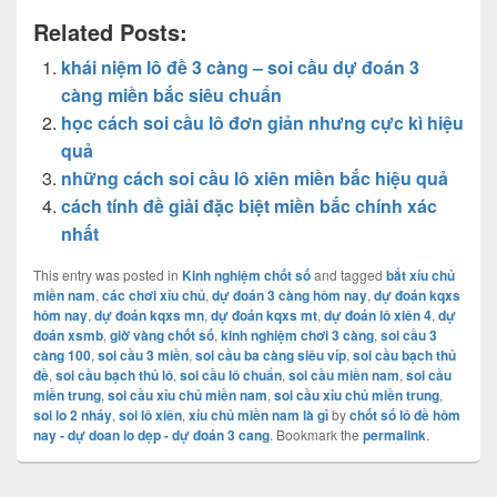
Related Posts:
khái niệm lô đề 3 càng – soi cầu dự đoán 3
càng miền bắc siêu chuẩn
học cách soi cầu lô đơn giản nhưng cực kì hiệu
quả
những cách soi cầu lô xiên miền bắc hiệu quả
cách tính đề giải đặc biệt miền bắc chính xác
nhất
This entry was posted in
Kinh nghiệm chốt số
and tagged
bắt xíu chủ
miền nam
,
các chơi xỉu chủ
,
dự đoán 3 càng hôm nay
,
dự đoán kqxs
hôm nay
,
dự đoán kqxs mn
,
dự đoán kqxs mt
,
dự đoán lô xiên 4
,
dự
đoán xsmb
,
giờ vàng chốt số
,
kinh nghiệm chơi 3 càng
,
soi cầu 3
càng 100
,
soi cầu 3 miền
,
soi cầu ba càng siêu víp
,
soi cầu bạch thủ
đề
,
soi cầu bạch thủ lô
,
soi cầu lô chuẩn
,
soi cầu miền nam
,
soi cầu
miền trung
,
soi cầu xỉu chủ miền nam
,
soi cầu xỉu chủ miền trung
,
soi lo 2 nháy
,
soi lô xiên
,
xíu chủ miền nam là gì
by
chốt số lô đề hôm
nay - dự doan lo dẹp - dự đoán 3 cang
. Bookmark the
permalink
.