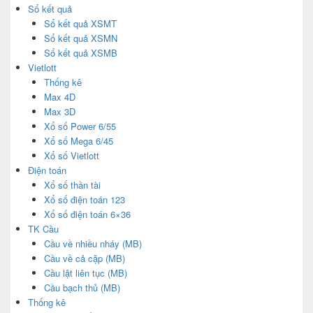
Sổ kết quả
Sổ kết quả XSMT
Sổ kết quả XSMN
Sổ kết quả XSMB
Vietlott
Thống kê
Max 4D
Max 3D
Xổ số Power 6/55
Xổ số Mega 6/45
Xổ số Vietlott
Điện toán
Xổ số thần tài
Xổ số điện toán 123
Xổ số điện toán 6×36
TK Cầu
Cầu về nhiều nháy (MB)
Cầu về cả cặp (MB)
Cầu lật liên tục (MB)
Cầu bạch thủ (MB)
Thống kê