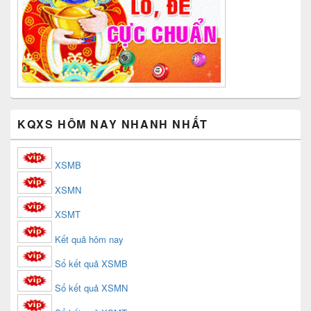
KQXS HÔM NAY NHANH NHẤT
XSMB
XSMN
XSMT
Kết quả hôm nay
Sổ kết quả XSMB
Sổ kết quả XSMN