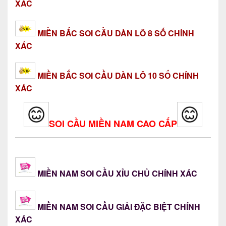
XÁC
MIỀN BẮC SOI CẦU DÀN LÔ 8 SỐ CHÍNH
XÁC
MIỀN BẮC SOI CẦU DÀN LÔ 10 SỐ CHÍNH
XÁC
SOI CẦU MIỀN NAM CAO CẤP
MIỀN NAM SOI CẦU XỈU CHỦ CHÍNH XÁC
MIỀN NAM SOI CẦU GIẢI ĐẶC BIỆT CHÍNH
XÁC