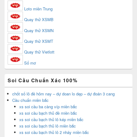
Loto miền Trung
Quay thử XSMB
Quay thử XSMN
Quay thử XSMT
Quay thử Vietlott
Sổ mơ
Soi Cầu Chuẩn Xác 100%
chốt số lô đề hôm nay – dự doan lo dẹp – dự đoán 3 cang
Cầu chuẩn miền bắc
xs soi cầu ba càng víp miền bắc
xs soi cầu bạch thủ đề miền bắc
xs soi cầu bạch thủ lô kép miền bắc
xs soi cầu bạch thủ lô miền bắc
xs soi cầu bạch thủ lô 2 nháy miền bắc